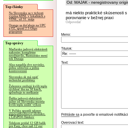
Od: MAJAK - neregistrovany origi
Top články
má niekto praktické skúsenosti
Na Slovensku sa v tichosti
vypína ADSL v lokalitách s
porovnanie v bežnej praxi
VDSL, už 31. mája
Odpovedať
Orange sa doťahuje na UPC
a O2, spustí 2.5 Gbps
pripojenie
Meno:
Top správy
Titulok:
Maďarsko jadrovú elektráreň
nakoniec kompletne
neodstavilo, Rumunsko mení
tok Dunaja
Text:
Alza nasadila dve novinky,
jednu užitočnú a jednu
kontroverznú
Slovensko.sk má opäť
technické problémy
Železnice znižujú kvôli teplu
rýchlosť iba na 50 km/h,
spôsobuje to meškanie
Ďalšia jadrová elektráreň
južne od Slovenska musela
kvôli teplu znížiť výkon
V Poľsku spustili takmer
gigawatthodinové úložisko,
Prihláste sa
a povoľte si emailové notifiká
z LiFePO4 článkov
Overovací text:
Telekom pridal 12 GB balík
pre Easy, chce zaň 12 eur