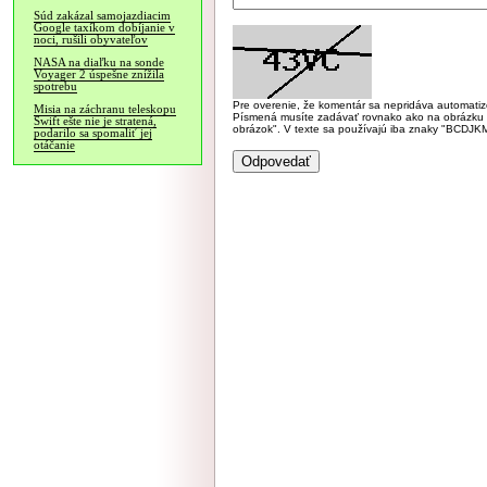
Súd zakázal samojazdiacim
Google taxíkom dobíjanie v
noci, rušili obyvateľov
NASA na diaľku na sonde
Voyager 2 úspešne znížila
spotrebu
Pre overenie, že komentár sa nepridáva automatizov
Misia na záchranu teleskopu
Písmená musíte zadávať rovnako ako na obrázku veľk
Swift ešte nie je stratená,
obrázok". V texte sa používajú iba znaky "BC
podarilo sa spomaliť jej
otáčanie