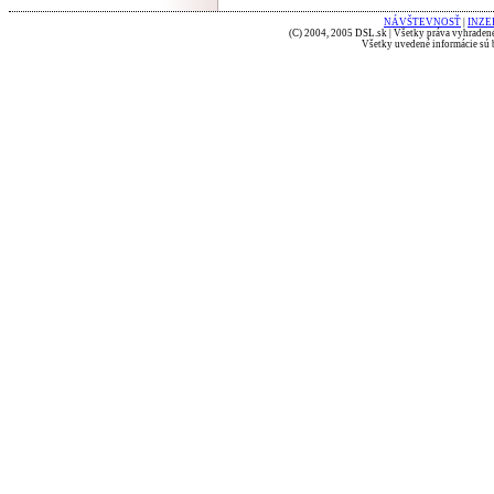
NÁVŠTEVNOSŤ
|
INZE
(C) 2004, 2005 DSL.sk | Všetky práva vyhradené
Všetky uvedené informácie sú b