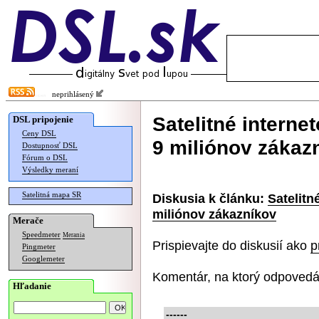
neprihlásený
Satelitné interne
DSL pripojenie
Ceny DSL
9 miliónov zákaz
Dostupnosť DSL
Fórum o DSL
Výsledky meraní
Satelitná mapa SR
Diskusia k článku:
Satelitn
miliónov zákazníkov
Merače
Speedmeter
Merania
Prispievajte do diskusií ako
p
Pingmeter
Googlemeter
Komentár, na ktorý odpovedá
Hľadanie
------