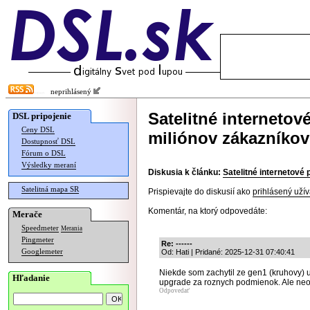
neprihlásený
Satelitné internetov
DSL pripojenie
Ceny DSL
miliónov zákazníkov
Dostupnosť DSL
Fórum o DSL
Výsledky meraní
Diskusia k článku:
Satelitné internetové 
Satelitná mapa SR
Prispievajte do diskusií ako
prihlásený užív
Komentár, na ktorý odpovedáte:
Merače
Speedmeter
Merania
Pingmeter
Re: ------
Googlemeter
Od: Hati | Pridané: 2025-12-31 07:40:41
Niekde som zachytil ze gen1 (kruhovy) 
Hľadanie
upgrade za roznych podmienok. Ale neove
Odpovedať