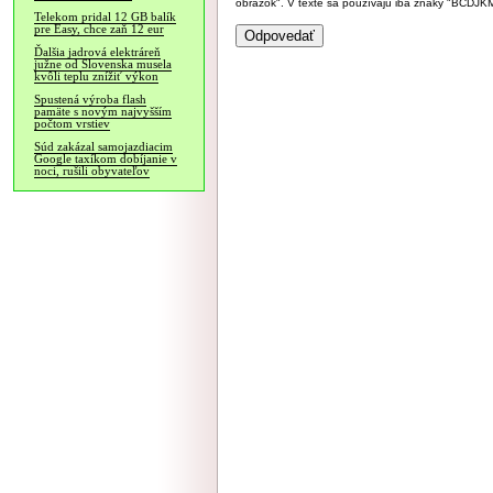
obrázok". V texte sa používajú iba znaky "BC
Telekom pridal 12 GB balík
pre Easy, chce zaň 12 eur
Ďalšia jadrová elektráreň
južne od Slovenska musela
kvôli teplu znížiť výkon
Spustená výroba flash
pamäte s novým najvyšším
počtom vrstiev
Súd zakázal samojazdiacim
Google taxíkom dobíjanie v
noci, rušili obyvateľov