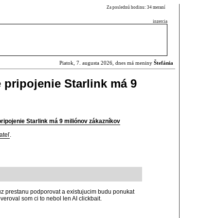
Za poslednú hodinu: 34 meraní
inzercia
Piatok, 7. augusta 2026, dnes má meniny
Štefánia
é pripojenie Starlink má 9
pripojenie Starlink má 9 miliónov zákazníkov
ateľ
.
uz prestanu podporovat a existujucim budu ponukat
roval som ci to nebol len AI clickbait.