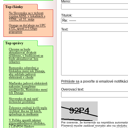
Meno:
Top články
Na Slovensku sa v tichosti
Titulok:
vypína ADSL v lokalitách s
VDSL, už 31. mája
Orange sa doťahuje na UPC
a O2, spustí 2.5 Gbps
Text:
pripojenie
Top správy
Chrome sa bude
aktualizovať dvakrát
týždenne, v budúcnosti sa
bude aktualizovať bez
reštartov
Rumunsko odstrelmi a
blokádou mení tok Dunaja,
aby udržalo jadrovú
elektráreň v chode
Prihláste sa
a povoľte si emailové notifiká
Maďarsko jadrovú elektráreň
nakoniec kompletne
Overovací text:
neodstavilo, Rumunsko mení
tok Dunaja
Slovensko.sk má opäť
technické problémy
Železnice znižujú kvôli teplu
rýchlosť iba na 50 km/h,
spôsobuje to meškanie
V Poľsku spustili takmer
Pre overenie, že komentár sa nepridáva automatizov
gigawatthodinové úložisko,
Písmená musíte zadávať rovnako ako na obrázku veľk
z LiFePO4 článkov