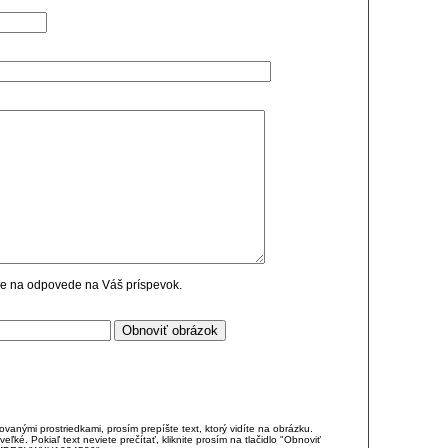
cie na odpovede na Váš príspevok.
anými prostriedkami, prosím prepíšte text, ktorý vidíte na obrázku.
é. Pokiaľ text neviete prečítať, kliknite prosím na tlačidlo "Obnoviť