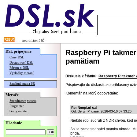
neprihlásený
Raspberry Pi takmer 
DSL pripojenie
Ceny DSL
pamätiam
Dostupnosť DSL
Fórum o DSL
Výsledky meraní
Diskusia k článku:
Raspberry Pi takmer v
Satelitná mapa SR
Prispievajte do diskusií ako
prihlásený užív
Komentár, na ktorý odpovedáte:
Merače
Speedmeter
Merania
Pingmeter
Re: Neoplatí sa!
Googlemeter
Od: Berg | Pridané: 2026-03-10 07:33:20
Niekde robi sudruh z NDR chybu, ked n
Hľadanie
Asi ta zamestnabatel mamka okrada. Mus
prida.