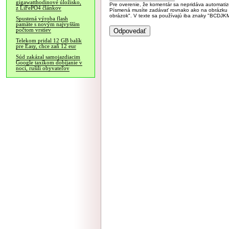
gigawatthodinové úložisko,
Pre overenie, že komentár sa nepridáva automatizov
z LiFePO4 článkov
Písmená musíte zadávať rovnako ako na obrázku veľk
obrázok". V texte sa používajú iba znaky "BC
Spustená výroba flash
pamäte s novým najvyšším
počtom vrstiev
Telekom pridal 12 GB balík
pre Easy, chce zaň 12 eur
Súd zakázal samojazdiacim
Google taxíkom dobíjanie v
noci, rušili obyvateľov