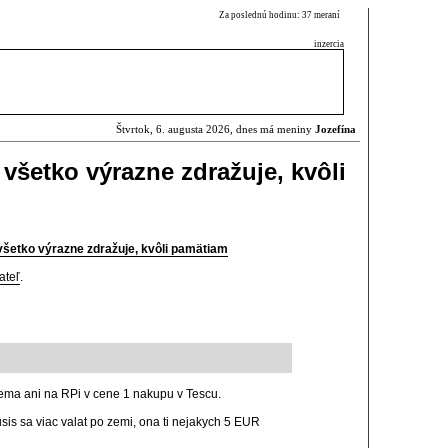
Za poslednú hodinu: 37 meraní
inzercia
Štvrtok, 6. augusta 2026, dnes má meniny
Jozefína
všetko výrazne zdražuje, kvôli
šetko výrazne zdražuje, kvôli pamätiam
ateľ
.
ema ani na RPi v cene 1 nakupu v Tescu.
is sa viac valat po zemi, ona ti nejakych 5 EUR