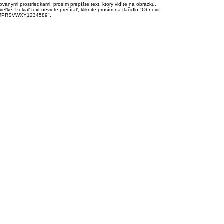
anými prostriedkami, prosím prepíšte text, ktorý vidíte na obrázku.
é. Pokiaľ text neviete prečítať, kliknite prosím na tlačidlo "Obnoviť
DJKMPRSVWXY1234589".