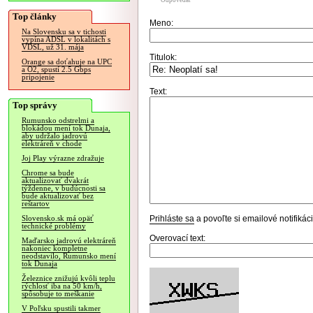
Odpovedať
Top články
Meno:
Na Slovensku sa v tichosti
vypína ADSL v lokalitách s
VDSL, už 31. mája
Titulok:
Orange sa doťahuje na UPC
a O2, spustí 2.5 Gbps
pripojenie
Text:
Top správy
Rumunsko odstrelmi a
blokádou mení tok Dunaja,
aby udržalo jadrovú
elektráreň v chode
Joj Play výrazne zdražuje
Chrome sa bude
aktualizovať dvakrát
týždenne, v budúcnosti sa
bude aktualizovať bez
reštartov
Prihláste sa
a povoľte si emailové notifiká
Slovensko.sk má opäť
technické problémy
Overovací text:
Maďarsko jadrovú elektráreň
nakoniec kompletne
neodstavilo, Rumunsko mení
tok Dunaja
Železnice znižujú kvôli teplu
rýchlosť iba na 50 km/h,
spôsobuje to meškanie
V Poľsku spustili takmer