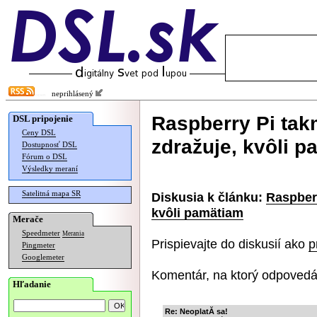
neprihlásený
Raspberry Pi tak
DSL pripojenie
Ceny DSL
zdražuje, kvôli 
Dostupnosť DSL
Fórum o DSL
Výsledky meraní
Satelitná mapa SR
Diskusia k článku:
Raspberr
kvôli pamätiam
Merače
Speedmeter
Merania
Prispievajte do diskusií ako
p
Pingmeter
Googlemeter
Komentár, na ktorý odpovedá
Hľadanie
Re: NeoplatĂ­ sa!