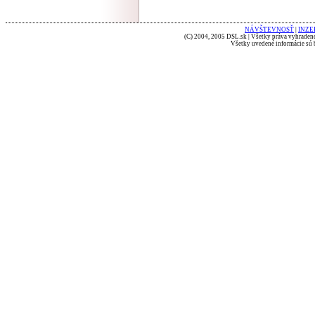
NÁVŠTEVNOSŤ
|
INZE
(C) 2004, 2005 DSL.sk | Všetky práva vyhradené
Všetky uvedené informácie sú b