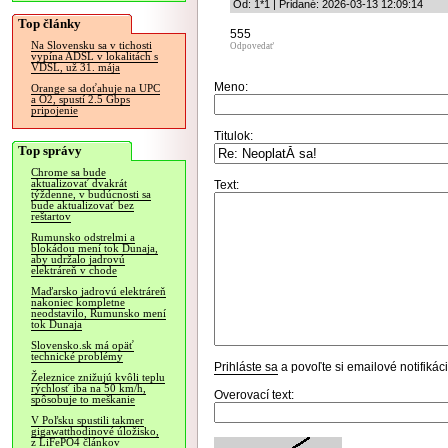
Od: 1*1 | Pridané: 2026-03-13 12:09:14
Top články
555
Na Slovensku sa v tichosti
Odpovedať
vypína ADSL v lokalitách s
VDSL, už 31. mája
Meno:
Orange sa doťahuje na UPC
a O2, spustí 2.5 Gbps
pripojenie
Titulok:
Top správy
Chrome sa bude
aktualizovať dvakrát
Text:
týždenne, v budúcnosti sa
bude aktualizovať bez
reštartov
Rumunsko odstrelmi a
blokádou mení tok Dunaja,
aby udržalo jadrovú
elektráreň v chode
Maďarsko jadrovú elektráreň
nakoniec kompletne
neodstavilo, Rumunsko mení
tok Dunaja
Slovensko.sk má opäť
technické problémy
Prihláste sa
a povoľte si emailové notifiká
Železnice znižujú kvôli teplu
rýchlosť iba na 50 km/h,
Overovací text:
spôsobuje to meškanie
V Poľsku spustili takmer
gigawatthodinové úložisko,
z LiFePO4 článkov