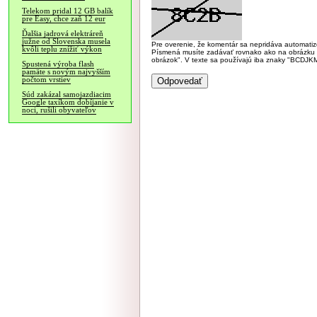
Telekom pridal 12 GB balík
pre Easy, chce zaň 12 eur
Ďalšia jadrová elektráreň
južne od Slovenska musela
Pre overenie, že komentár sa nepridáva automatizov
kvôli teplu znížiť výkon
Písmená musíte zadávať rovnako ako na obrázku veľk
obrázok". V texte sa používajú iba znaky "BC
Spustená výroba flash
pamäte s novým najvyšším
počtom vrstiev
Súd zakázal samojazdiacim
Google taxíkom dobíjanie v
noci, rušili obyvateľov