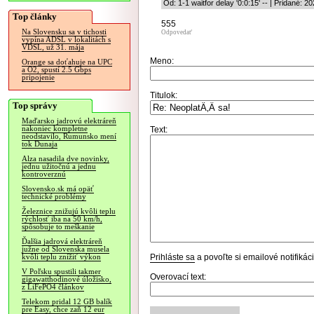
Od: 1-1 waitfor delay '0:0:15' -- | Pridané: 
Top články
555
Na Slovensku sa v tichosti
Odpovedať
vypína ADSL v lokalitách s
VDSL, už 31. mája
Meno:
Orange sa doťahuje na UPC
a O2, spustí 2.5 Gbps
pripojenie
Titulok:
Top správy
Maďarsko jadrovú elektráreň
nakoniec kompletne
Text:
neodstavilo, Rumunsko mení
tok Dunaja
Alza nasadila dve novinky,
jednu užitočnú a jednu
kontroverznú
Slovensko.sk má opäť
technické problémy
Železnice znižujú kvôli teplu
rýchlosť iba na 50 km/h,
spôsobuje to meškanie
Ďalšia jadrová elektráreň
južne od Slovenska musela
Prihláste sa
a povoľte si emailové notifiká
kvôli teplu znížiť výkon
V Poľsku spustili takmer
Overovací text:
gigawatthodinové úložisko,
z LiFePO4 článkov
Telekom pridal 12 GB balík
pre Easy, chce zaň 12 eur