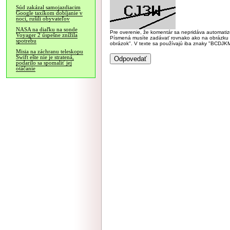
Súd zakázal samojazdiacim
Google taxíkom dobíjanie v
noci, rušili obyvateľov
NASA na diaľku na sonde
Pre overenie, že komentár sa nepridáva automatizov
Voyager 2 úspešne znížila
Písmená musíte zadávať rovnako ako na obrázku veľk
spotrebu
obrázok". V texte sa používajú iba znaky "BC
Misia na záchranu teleskopu
Swift ešte nie je stratená,
podarilo sa spomaliť jej
otáčanie