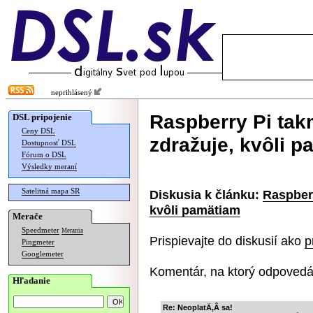
neprihlásený
Raspberry Pi tak
DSL pripojenie
Ceny DSL
zdražuje, kvôli 
Dostupnosť DSL
Fórum o DSL
Výsledky meraní
Satelitná mapa SR
Diskusia k článku:
Raspberr
kvôli pamätiam
Merače
Speedmeter
Merania
Prispievajte do diskusií ako
p
Pingmeter
Googlemeter
Komentár, na ktorý odpovedá
Hľadanie
Re: NeoplatÄ‚Â­ sa!