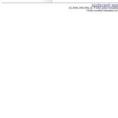
NÁVŠTEVNOSŤ
|
INZE
(C) 2004, 2005 DSL.sk | Všetky práva vyhradené
Všetky uvedené informácie sú b