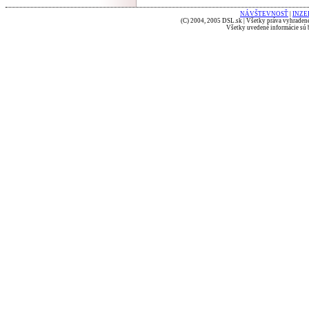
NÁVŠTEVNOSŤ
|
INZE
(C) 2004, 2005 DSL.sk | Všetky práva vyhradené
Všetky uvedené informácie sú b