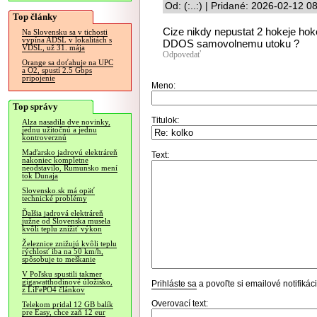
Od: (:..:) | Pridané: 2026-02-12 0
Top články
Cize nikdy nepustat 2 hokeje hok
Na Slovensku sa v tichosti
vypína ADSL v lokalitách s
DDOS samovolnemu utoku ?
VDSL, už 31. mája
Odpovedať
Orange sa doťahuje na UPC
a O2, spustí 2.5 Gbps
pripojenie
Meno:
Top správy
Titulok:
Alza nasadila dve novinky,
jednu užitočnú a jednu
kontroverznú
Maďarsko jadrovú elektráreň
Text:
nakoniec kompletne
neodstavilo, Rumunsko mení
tok Dunaja
Slovensko.sk má opäť
technické problémy
Ďalšia jadrová elektráreň
južne od Slovenska musela
kvôli teplu znížiť výkon
Železnice znižujú kvôli teplu
rýchlosť iba na 50 km/h,
spôsobuje to meškanie
V Poľsku spustili takmer
gigawatthodinové úložisko,
Prihláste sa
a povoľte si emailové notifiká
z LiFePO4 článkov
Overovací text:
Telekom pridal 12 GB balík
pre Easy, chce zaň 12 eur