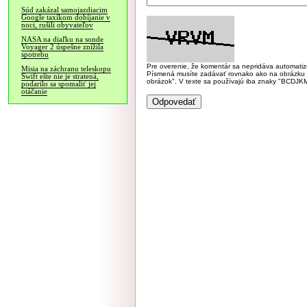
Súd zakázal samojazdiacim
Google taxíkom dobíjanie v
noci, rušili obyvateľov
NASA na diaľku na sonde
Voyager 2 úspešne znížila
spotrebu
Pre overenie, že komentár sa nepridáva automatizov
Misia na záchranu teleskopu
Písmená musíte zadávať rovnako ako na obrázku veľk
Swift ešte nie je stratená,
obrázok". V texte sa používajú iba znaky "BC
podarilo sa spomaliť jej
otáčanie