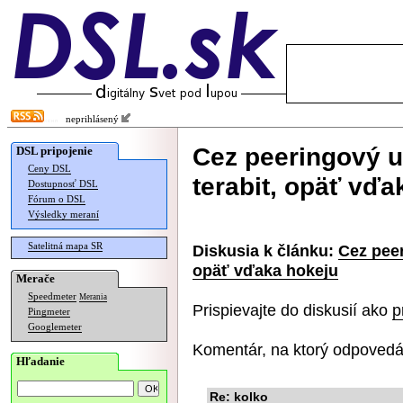
neprihlásený
Cez peeringový uz
DSL pripojenie
Ceny DSL
terabit, opäť vďa
Dostupnosť DSL
Fórum o DSL
Výsledky meraní
Satelitná mapa SR
Diskusia k článku:
Cez peer
opäť vďaka hokeju
Merače
Speedmeter
Merania
Prispievajte do diskusií ako
p
Pingmeter
Googlemeter
Komentár, na ktorý odpovedá
Hľadanie
Re: kolko