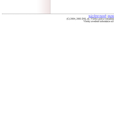
NÁVŠTEVNOSŤ
|
INZE
(C) 2004, 2005 DSL.sk | Všetky práva vyhradené
Všetky uvedené informácie sú b