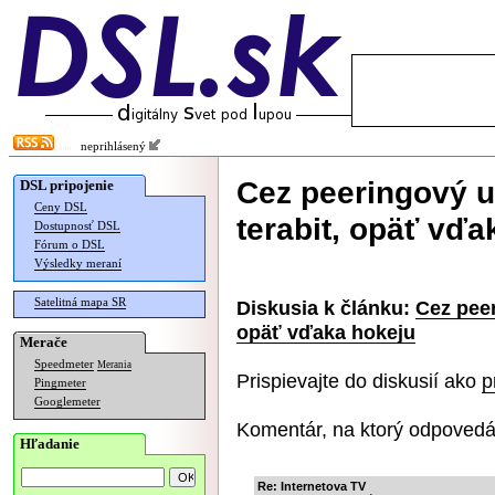
neprihlásený
Cez peeringový uz
DSL pripojenie
Ceny DSL
terabit, opäť vďa
Dostupnosť DSL
Fórum o DSL
Výsledky meraní
Satelitná mapa SR
Diskusia k článku:
Cez peer
opäť vďaka hokeju
Merače
Speedmeter
Merania
Prispievajte do diskusií ako
p
Pingmeter
Googlemeter
Komentár, na ktorý odpovedá
Hľadanie
Re: Internetova TV