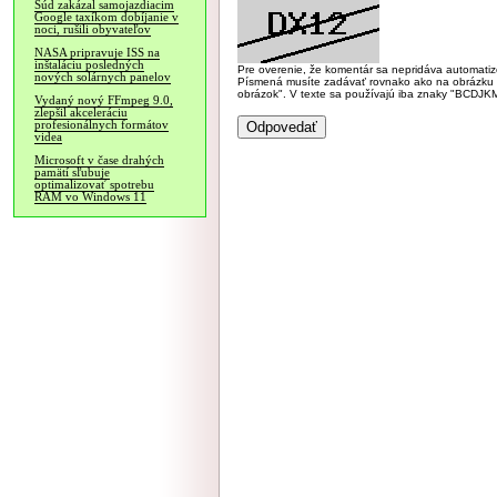
Súd zakázal samojazdiacim
Google taxíkom dobíjanie v
noci, rušili obyvateľov
NASA pripravuje ISS na
inštaláciu posledných
Pre overenie, že komentár sa nepridáva automatizov
nových solárnych panelov
Písmená musíte zadávať rovnako ako na obrázku veľk
obrázok". V texte sa používajú iba znaky "BC
Vydaný nový FFmpeg 9.0,
zlepšil akceleráciu
profesionálnych formátov
videa
Microsoft v čase drahých
pamätí sľubuje
optimalizovať spotrebu
RAM vo Windows 11