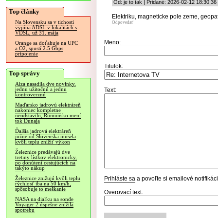
Od: je to tak | Pridané: 2026-02-12 18:30:36
Top články
Elektriku, magneticke pole zeme, geopa
Na Slovensku sa v tichosti
Odpovedať
vypína ADSL v lokalitách s
VDSL, už 31. mája
Meno:
Orange sa doťahuje na UPC
a O2, spustí 2.5 Gbps
pripojenie
Titulok:
Top správy
Alza nasadila dve novinky,
jednu užitočnú a jednu
Text:
kontroverznú
Maďarsko jadrovú elektráreň
nakoniec kompletne
neodstavilo, Rumunsko mení
tok Dunaja
Ďalšia jadrová elektráreň
južne od Slovenska musela
kvôli teplu znížiť výkon
Železnice predávajú dve
tretiny lístkov elektronicky,
po donútení cestujúcich na
takýto nákup
Prihláste sa
a povoľte si emailové notifiká
Železnice znižujú kvôli teplu
rýchlosť iba na 50 km/h,
spôsobuje to meškanie
Overovací text:
NASA na diaľku na sonde
Voyager 2 úspešne znížila
spotrebu