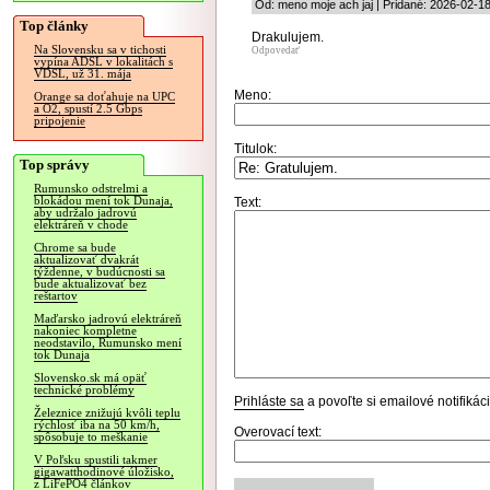
Od: meno moje ach jaj | Pridané: 2026-02-1
Top články
Drakulujem.
Na Slovensku sa v tichosti
Odpovedať
vypína ADSL v lokalitách s
VDSL, už 31. mája
Meno:
Orange sa doťahuje na UPC
a O2, spustí 2.5 Gbps
pripojenie
Titulok:
Top správy
Rumunsko odstrelmi a
blokádou mení tok Dunaja,
Text:
aby udržalo jadrovú
elektráreň v chode
Chrome sa bude
aktualizovať dvakrát
týždenne, v budúcnosti sa
bude aktualizovať bez
reštartov
Maďarsko jadrovú elektráreň
nakoniec kompletne
neodstavilo, Rumunsko mení
tok Dunaja
Slovensko.sk má opäť
technické problémy
Prihláste sa
a povoľte si emailové notifiká
Železnice znižujú kvôli teplu
rýchlosť iba na 50 km/h,
Overovací text:
spôsobuje to meškanie
V Poľsku spustili takmer
gigawatthodinové úložisko,
z LiFePO4 článkov