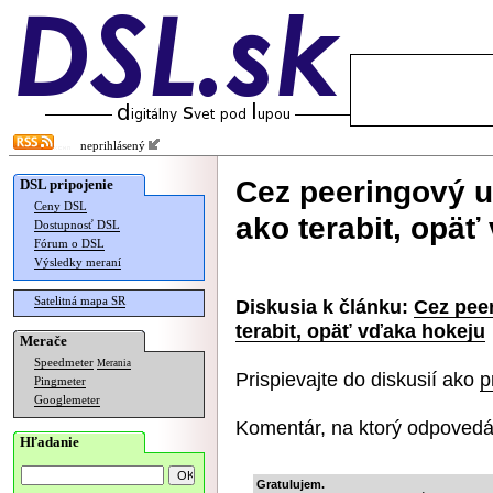
neprihlásený
Cez peeringový uz
DSL pripojenie
Ceny DSL
ako terabit, opä
Dostupnosť DSL
Fórum o DSL
Výsledky meraní
Satelitná mapa SR
Diskusia k článku:
Cez peer
terabit, opäť vďaka hokeju
Merače
Speedmeter
Merania
Prispievajte do diskusií ako
p
Pingmeter
Googlemeter
Komentár, na ktorý odpovedá
Hľadanie
Gratulujem.