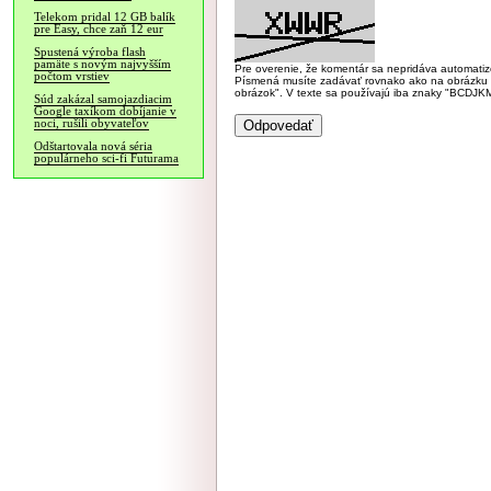
Telekom pridal 12 GB balík
pre Easy, chce zaň 12 eur
Spustená výroba flash
pamäte s novým najvyšším
Pre overenie, že komentár sa nepridáva automatizov
počtom vrstiev
Písmená musíte zadávať rovnako ako na obrázku veľk
obrázok". V texte sa používajú iba znaky "BC
Súd zakázal samojazdiacim
Google taxíkom dobíjanie v
noci, rušili obyvateľov
Odštartovala nová séria
populárneho sci-fi Futurama