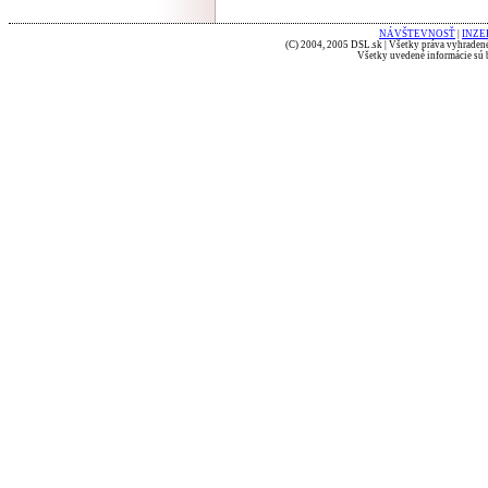
NÁVŠTEVNOSŤ
|
INZE
(C) 2004, 2005 DSL.sk | Všetky práva vyhradené
Všetky uvedené informácie sú b