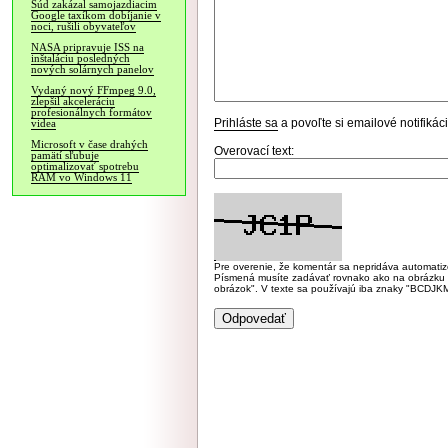
Súd zakázal samojazdiacim
Google taxíkom dobíjanie v
noci, rušili obyvateľov
NASA pripravuje ISS na
inštaláciu posledných
nových solárnych panelov
Vydaný nový FFmpeg 9.0,
zlepšil akceleráciu
profesionálnych formátov
Prihláste sa
a povoľte si emailové notifiká
videa
Microsoft v čase drahých
Overovací text:
pamätí sľubuje
optimalizovať spotrebu
RAM vo Windows 11
Pre overenie, že komentár sa nepridáva automatizov
Písmená musíte zadávať rovnako ako na obrázku veľk
obrázok". V texte sa používajú iba znaky "BC