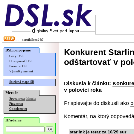
neprihlásený
Konkurent Starl
DSL pripojenie
Ceny DSL
odštartovať v pol
Dostupnosť DSL
Fórum o DSL
Výsledky meraní
Satelitná mapa SR
Diskusia k článku:
Konkure
v polovici roka
Merače
Speedmeter
Merania
Prispievajte do diskusií ako
p
Pingmeter
Googlemeter
Komentár, na ktorý odpovedá
Hľadanie
starlink je teraz za 10/29 eur