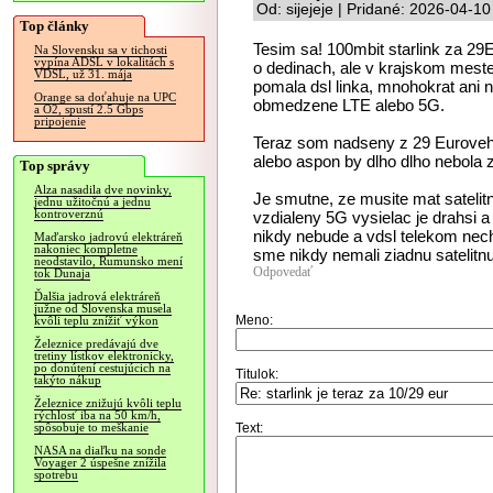
Od: sijejeje | Pridané: 2026-04-1
Top články
Tesim sa! 100mbit starlink za 29E
Na Slovensku sa v tichosti
vypína ADSL v lokalitách s
o dedinach, ale v krajskom mest
VDSL, už 31. mája
pomala dsl linka, mnohokrat ani ne
Orange sa doťahuje na UPC
obmedzene LTE alebo 5G.
a O2, spustí 2.5 Gbps
pripojenie
Teraz som nadseny z 29 Euroveho 
alebo aspon by dlho dlho nebola
Top správy
Alza nasadila dve novinky,
Je smutne, ze musite mat satelitn
jednu užitočnú a jednu
kontroverznú
vzdialeny 5G vysielac je drahsi a
nikdy nebude a vdsl telekom nec
Maďarsko jadrovú elektráreň
nakoniec kompletne
sme nikdy nemali ziadnu satelitnu
neodstavilo, Rumunsko mení
Odpovedať
tok Dunaja
Ďalšia jadrová elektráreň
južne od Slovenska musela
Meno:
kvôli teplu znížiť výkon
Železnice predávajú dve
tretiny lístkov elektronicky,
po donútení cestujúcich na
Titulok:
takýto nákup
Železnice znižujú kvôli teplu
rýchlosť iba na 50 km/h,
Text:
spôsobuje to meškanie
NASA na diaľku na sonde
Voyager 2 úspešne znížila
spotrebu