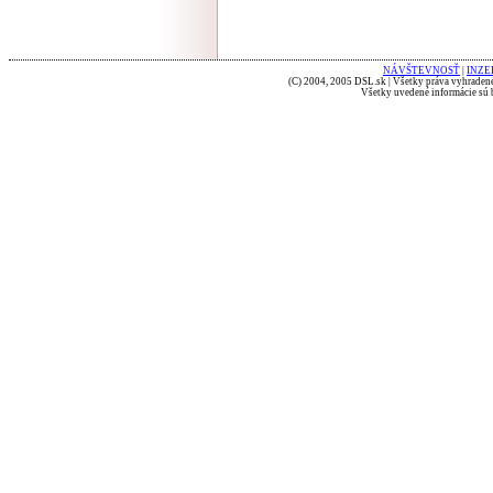
NÁVŠTEVNOSŤ
|
INZE
(C) 2004, 2005 DSL.sk | Všetky práva vyhradené
Všetky uvedené informácie sú b