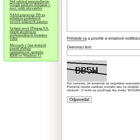
Súd zakázal samojazdiacim
Google taxíkom dobíjanie v
noci, rušili obyvateľov
NASA pripravuje ISS na
inštaláciu posledných
nových solárnych panelov
Vydaný nový FFmpeg 9.0,
zlepšil akceleráciu
profesionálnych formátov
Prihláste sa
a povoľte si emailové notifiká
videa
Microsoft v čase drahých
Overovací text:
pamätí sľubuje
optimalizovať spotrebu
RAM vo Windows 11
Pre overenie, že komentár sa nepridáva automatizov
Písmená musíte zadávať rovnako ako na obrázku veľk
obrázok". V texte sa používajú iba znaky "BC