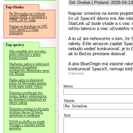
Od: Ondiak | Pridané: 2026-04-13
Top články
Najviac smiešne na tomto projekte
Na Slovensku sa v tichosti
vypína ADSL v lokalitách s
čo už SpaceX dávno má. Ale robi
VDSL, už 31. mája
StarLink už bude všade a s viac 
Orange sa doťahuje na UPC
nižšiu latenciu a viac užívateľov 
a O2, spustí 2.5 Gbps
pripojenie
A to už ani nehovorím o tom, že 
rakety. Ešte amazon zaplatí Spac
Top správy
nebudú vedieť konkurovať, je to 
Alza nasadila dve novinky,
ak to Bezos prestane dotovať.
jednu užitočnú a jednu
kontroverznú
A áno BlueOrigin má vlastné rake
Maďarsko jadrovú elektráreň
nakoniec kompletne
konkurovať SpaceX, nemajú totiž 
neodstavilo, Rumunsko mení
Odpovedať
tok Dunaja
Ďalšia jadrová elektráreň
južne od Slovenska musela
Meno:
kvôli teplu znížiť výkon
Železnice predávajú dve
tretiny lístkov elektronicky,
po donútení cestujúcich na
Titulok:
takýto nákup
Železnice znižujú kvôli teplu
rýchlosť iba na 50 km/h,
Text:
spôsobuje to meškanie
NASA na diaľku na sonde
Voyager 2 úspešne znížila
spotrebu