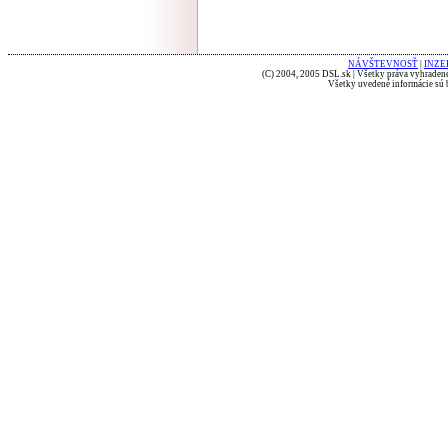
NÁVŠTEVNOSŤ
|
INZE
(C) 2004, 2005 DSL.sk | Všetky práva vyhradené
Všetky uvedené informácie sú b