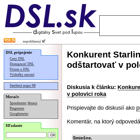
neprihlásený
Konkurent Starl
DSL pripojenie
Ceny DSL
odštartovať v pol
Dostupnosť DSL
Fórum o DSL
Výsledky meraní
Satelitná mapa SR
Diskusia k článku:
Konkure
v polovici roka
Merače
Speedmeter
Merania
Prispievajte do diskusií ako
p
Pingmeter
Googlemeter
Komentár, na ktorý odpovedá
Hľadanie
Smiešne.