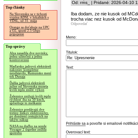
Od: rms_ | Pridané: 2026-04-10 1
Top články
Iba dodam, ze nie kusok od MCdona
Na Slovensku sa v tichosti
vypína ADSL v lokalitách s
trocha viac nez kusok od McDonald
VDSL, už 31. mája
Odpovedať
Orange sa doťahuje na UPC
a O2, spustí 2.5 Gbps
pripojenie
Meno:
Top správy
Titulok:
Alza nasadila dve novinky,
jednu užitočnú a jednu
kontroverznú
Maďarsko jadrovú elektráreň
Text:
nakoniec kompletne
neodstavilo, Rumunsko mení
tok Dunaja
Ďalšia jadrová elektráreň
južne od Slovenska musela
kvôli teplu znížiť výkon
Železnice znižujú kvôli teplu
rýchlosť iba na 50 km/h,
spôsobuje to meškanie
Železnice predávajú dve
tretiny lístkov elektronicky,
po donútení cestujúcich na
takýto nákup
Prihláste sa
a povoľte si emailové notifiká
NASA na diaľku na sonde
Voyager 2 úspešne znížila
Overovací text:
spotrebu