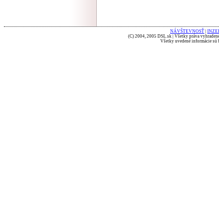
NÁVŠTEVNOSŤ
|
INZE
(C) 2004, 2005 DSL.sk | Všetky práva vyhradené
Všetky uvedené informácie sú b