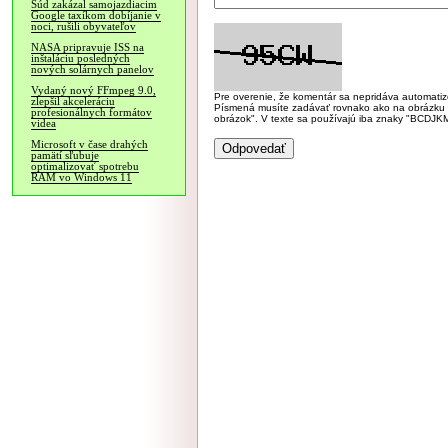
Súd zakázal samojazdiacim
Google taxíkom dobíjanie v
noci, rušili obyvateľov
NASA pripravuje ISS na
inštaláciu posledných
nových solárnych panelov
Vydaný nový FFmpeg 9.0,
Pre overenie, že komentár sa nepridáva automatizov
zlepšil akceleráciu
Písmená musíte zadávať rovnako ako na obrázku veľk
profesionálnych formátov
obrázok". V texte sa používajú iba znaky "BC
videa
Microsoft v čase drahých
pamätí sľubuje
optimalizovať spotrebu
RAM vo Windows 11