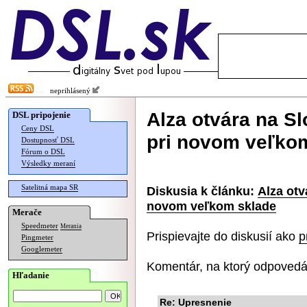
neprihlásený
Alza otvára na S
DSL pripojenie
Ceny DSL
pri novom veľko
Dostupnosť DSL
Fórum o DSL
Výsledky meraní
Satelitná mapa SR
Diskusia k článku:
Alza otv
novom veľkom sklade
Merače
Speedmeter
Merania
Prispievajte do diskusií ako
p
Pingmeter
Googlemeter
Komentár, na ktorý odpovedá
Hľadanie
Re: Upresnenie