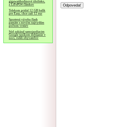
gigawatthodinové úložisko,
z LiFePO4 článkov
Telekom pridal 12 GB balík
pre Easy, chce zaň 12 eur
Spustená výroba flash
pamäte s novým najvyšším
počtom vrstiev
Súd zakázal samojazdiacim
Google taxíkom dobíjanie v
noci, rušili obyvateľov