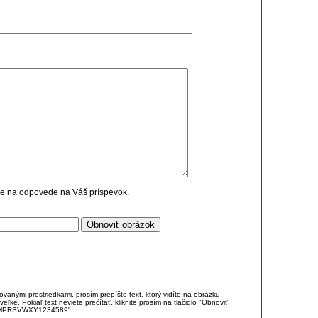
cie na odpovede na Váš príspevok.
anými prostriedkami, prosím prepíšte text, ktorý vidíte na obrázku.
é. Pokiaľ text neviete prečítať, kliknite prosím na tlačidlo "Obnoviť
DJKMPRSVWXY1234589".