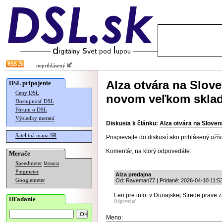
neprihlásený
Alza otvára na Slov
DSL pripojenie
Ceny DSL
novom veľkom skla
Dostupnosť DSL
Fórum o DSL
Výsledky meraní
Diskusia k článku:
Alza otvára na Slove
Satelitná mapa SR
Prispievajte do diskusií ako
prihlásený užív
Komentár, na ktorý odpovedáte:
Merače
Speedmeter
Merania
Pingmeter
Alza predajna
Googlemeter
Od: Raveman77 | Pridané: 2026-04-10 11:5
Len pre info, v Dunajskej Strede prave za
Hľadanie
Odpovedať
Meno: