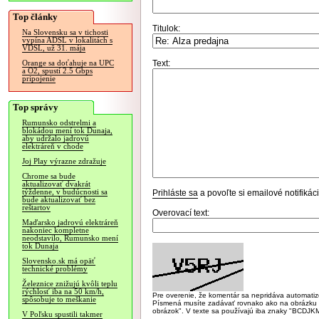
Top články
Titulok:
Na Slovensku sa v tichosti
vypína ADSL v lokalitách s
VDSL, už 31. mája
Text:
Orange sa doťahuje na UPC
a O2, spustí 2.5 Gbps
pripojenie
Top správy
Rumunsko odstrelmi a
blokádou mení tok Dunaja,
aby udržalo jadrovú
elektráreň v chode
Joj Play výrazne zdražuje
Chrome sa bude
aktualizovať dvakrát
týždenne, v budúcnosti sa
Prihláste sa
a povoľte si emailové notifiká
bude aktualizovať bez
reštartov
Overovací text:
Maďarsko jadrovú elektráreň
nakoniec kompletne
neodstavilo, Rumunsko mení
tok Dunaja
Slovensko.sk má opäť
technické problémy
Železnice znižujú kvôli teplu
rýchlosť iba na 50 km/h,
Pre overenie, že komentár sa nepridáva automatizov
spôsobuje to meškanie
Písmená musíte zadávať rovnako ako na obrázku veľk
obrázok". V texte sa používajú iba znaky "BC
V Poľsku spustili takmer