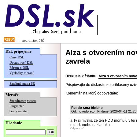
neprihlásený
Alza s otvorením no
DSL pripojenie
Ceny DSL
zavrela
Dostupnosť DSL
Fórum o DSL
Výsledky meraní
Diskusia k článku:
Alza s otvorením nove
Satelitná mapa SR
Prispievajte do diskusií ako
prihlásený užív
Komentár, na ktorý odpovedáte:
Merače
Speedmeter
Merania
Pingmeter
Re: do rana bieleho
Googlemeter
Od: novedpreto | Pridané: 2026-04-11 21:23
a Ty si myslis, ze ten HDD montuju v tej
Hľadanie
rozhrkaneho nakladaku.
Odpovedať