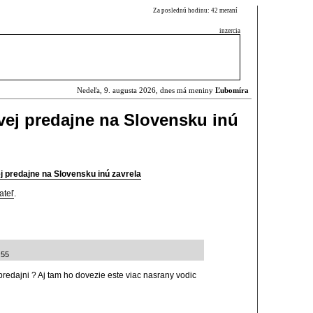
Za poslednú hodinu: 42 meraní
inzercia
Nedeľa, 9. augusta 2026, dnes má meniny
Ľubomíra
vej predajne na Slovensku inú
j predajne na Slovensku inú zavrela
ateľ
.
:55
 predajni ? Aj tam ho dovezie este viac nasrany vodic