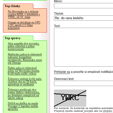
Meno:
Top články
Na Slovensku sa v tichosti
Titulok:
vypína ADSL v lokalitách s
VDSL, už 31. mája
Orange sa doťahuje na UPC
a O2, spustí 2.5 Gbps
Text:
pripojenie
Top správy
Alza nasadila dve novinky,
jednu užitočnú a jednu
kontroverznú
Maďarsko jadrovú elektráreň
nakoniec kompletne
neodstavilo, Rumunsko mení
tok Dunaja
Ďalšia jadrová elektráreň
južne od Slovenska musela
Prihláste sa
a povoľte si emailové notifiká
kvôli teplu znížiť výkon
Overovací text:
Železnice znižujú kvôli teplu
rýchlosť iba na 50 km/h,
spôsobuje to meškanie
Železnice predávajú dve
tretiny lístkov elektronicky,
po donútení cestujúcich na
takýto nákup
NASA na diaľku na sonde
Voyager 2 úspešne znížila
Pre overenie, že komentár sa nepridáva automatizov
spotrebu
Písmená musíte zadávať rovnako ako na obrázku veľk