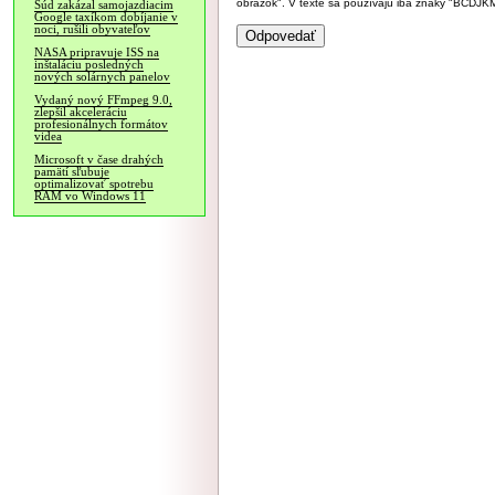
obrázok". V texte sa používajú iba znaky "BC
Súd zakázal samojazdiacim
Google taxíkom dobíjanie v
noci, rušili obyvateľov
NASA pripravuje ISS na
inštaláciu posledných
nových solárnych panelov
Vydaný nový FFmpeg 9.0,
zlepšil akceleráciu
profesionálnych formátov
videa
Microsoft v čase drahých
pamätí sľubuje
optimalizovať spotrebu
RAM vo Windows 11