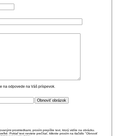
cie na odpovede na Váš príspevok.
anými prostriedkami, prosím prepíšte text, ktorý vidíte na obrázku.
é. Pokiaľ text neviete prečítať, kliknite prosím na tlačidlo "Obnoviť