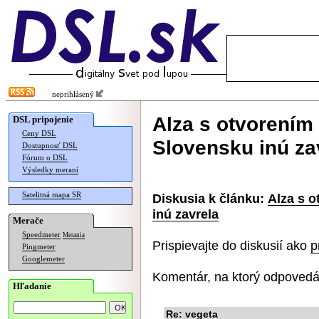
neprihlásený
Alza s otvorením
DSL pripojenie
Ceny DSL
Slovensku inú za
Dostupnosť DSL
Fórum o DSL
Výsledky meraní
Satelitná mapa SR
Diskusia k článku:
Alza s 
inú zavrela
Merače
Speedmeter
Merania
Prispievajte do diskusií ako
p
Pingmeter
Googlemeter
Komentár, na ktorý odpovedá
Hľadanie
Re: vegeta