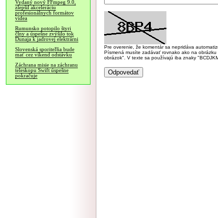
Vydaný nový FFmpeg 9.0,
zlepšil akceleráciu
profesionálnych formátov
videa
Rumunsko potopilo štyri
člny a úspešne zvýšilo tok
Dunaja k jadrovej elektrárni
Pre overenie, že komentár sa nepridáva automatizov
Slovenská sporiteľňa bude
Písmená musíte zadávať rovnako ako na obrázku veľk
mať cez víkend odstávku
obrázok". V texte sa používajú iba znaky "BC
Záchrana misie na záchranu
teleskopu Swift úspešne
pokračuje