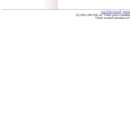
NÁVŠTEVNOSŤ
|
INZE
(C) 2004, 2005 DSL.sk | Všetky práva vyhradené
Všetky uvedené informácie sú b