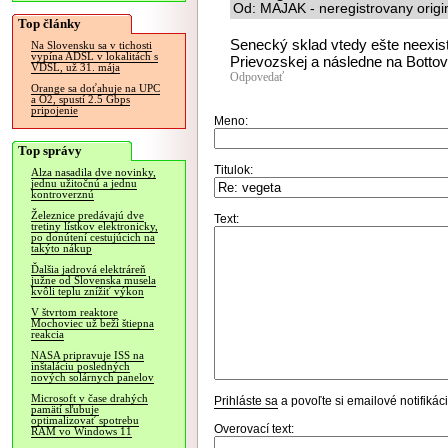
Od: MAJAK - neregistrovany origi
Top články
Senecký sklad vtedy ešte neexisto
Na Slovensku sa v tichosti
vypína ADSL v lokalitách s
Prievozskej a následne na Bottove
VDSL, už 31. mája
Odpovedať
Orange sa doťahuje na UPC
a O2, spustí 2.5 Gbps
pripojenie
Meno:
Top správy
Titulok:
Alza nasadila dve novinky,
jednu užitočnú a jednu
kontroverznú
Železnice predávajú dve
Text:
tretiny lístkov elektronicky,
po donútení cestujúcich na
takýto nákup
Ďalšia jadrová elektráreň
južne od Slovenska musela
kvôli teplu znížiť výkon
V štvrtom reaktore
Mochoviec už beží štiepna
reakcia
NASA pripravuje ISS na
inštaláciu posledných
nových solárnych panelov
Microsoft v čase drahých
Prihláste sa
a povoľte si emailové notifiká
pamätí sľubuje
optimalizovať spotrebu
Overovací text:
RAM vo Windows 11