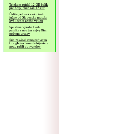
Telekom pridal 12 GB balík
pre Easy, chce zaň 12 eur
Ďalšia jadrová elektráreň
južne od Slovenska musela
kvôli teplu znížiť výkon
Spustená výroba flash
pamäte s novým najvyšším
počtom vrstiev
Súd zakázal samojazdiacim
Google taxíkom dobíjanie v
noci, rušili obyvateľov