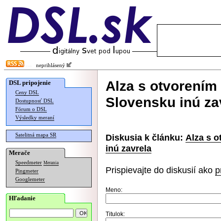
neprihlásený
Alza s otvorením
DSL pripojenie
Ceny DSL
Slovensku inú za
Dostupnosť DSL
Fórum o DSL
Výsledky meraní
Satelitná mapa SR
Diskusia k článku:
Alza s 
inú zavrela
Merače
Speedmeter
Merania
Prispievajte do diskusií ako
p
Pingmeter
Googlemeter
Meno:
Hľadanie
Titulok: