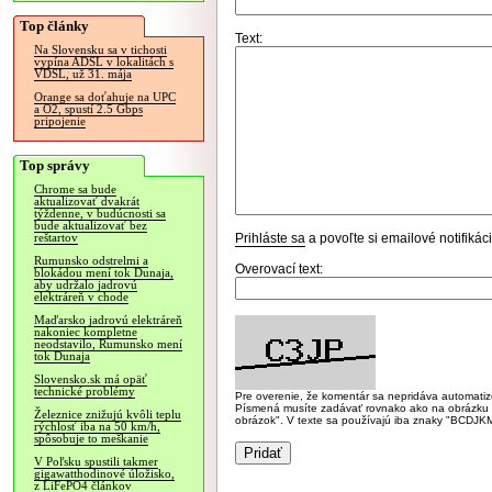
Top články
Text:
Na Slovensku sa v tichosti
vypína ADSL v lokalitách s
VDSL, už 31. mája
Orange sa doťahuje na UPC
a O2, spustí 2.5 Gbps
pripojenie
Top správy
Chrome sa bude
aktualizovať dvakrát
týždenne, v budúcnosti sa
bude aktualizovať bez
Prihláste sa
a povoľte si emailové notifiká
reštartov
Rumunsko odstrelmi a
Overovací text:
blokádou mení tok Dunaja,
aby udržalo jadrovú
elektráreň v chode
Maďarsko jadrovú elektráreň
nakoniec kompletne
neodstavilo, Rumunsko mení
tok Dunaja
Slovensko.sk má opäť
technické problémy
Pre overenie, že komentár sa nepridáva automatizov
Písmená musíte zadávať rovnako ako na obrázku veľk
Železnice znižujú kvôli teplu
obrázok". V texte sa používajú iba znaky "BC
rýchlosť iba na 50 km/h,
spôsobuje to meškanie
V Poľsku spustili takmer
gigawatthodinové úložisko,
z LiFePO4 článkov