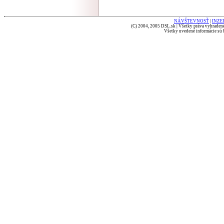
NÁVŠTEVNOSŤ
|
INZE
(C) 2004, 2005 DSL.sk | Všetky práva vyhradené
Všetky uvedené informácie sú b