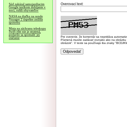
Overovací text:
Súd zakázal samojazdiacim
Google taxíkom dobíjanie v
noci, rušili obyvateľov
NASA na diaľku na sonde
Voyager 2 úspešne znížila
spotrebu
Misia na záchranu teleskopu
Swift ešte nie je stratená,
podarilo sa spomaliť jej
Pre overenie, že komentár sa nepridáva automatizov
otáčanie
Písmená musíte zadávať rovnako ako na obrázku veľk
obrázok". V texte sa používajú iba znaky "BC