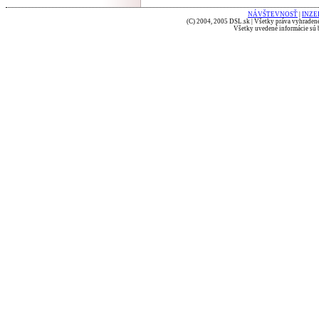
NÁVŠTEVNOSŤ
|
INZE
(C) 2004, 2005 DSL.sk | Všetky práva vyhradené
Všetky uvedené informácie sú b