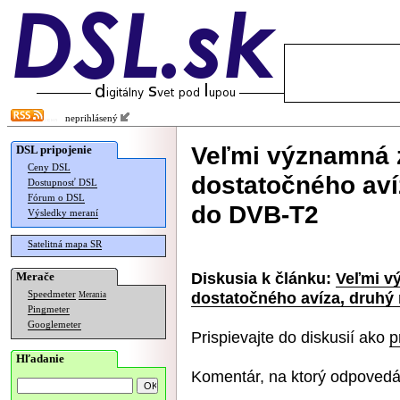
neprihlásený
Veľmi významná 
DSL pripojenie
Ceny DSL
dostatočného aví
Dostupnosť DSL
Fórum o DSL
do DVB-T2
Výsledky meraní
Satelitná mapa SR
Diskusia k článku:
Veľmi v
Merače
dostatočného avíza, druhý 
Speedmeter
Merania
Pingmeter
Googlemeter
Prispievajte do diskusií ako
p
Hľadanie
Komentár, na ktorý odpovedá