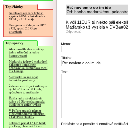
Top články
Re: neviem o co im ide
Od: hanba madarskému poloostrov
Na Slovensku sa v tichosti
vypína ADSL v lokalitách s
VDSL, už 31. mája
K vôli 11EUR tú niekto páli elektr
Orange sa doťahuje na UPC
Maďarsko už vysiela v DVB&#8
a O2, spustí 2.5 Gbps
Odpovedať
pripojenie
Top správy
Meno:
Alza nasadila dve novinky,
jednu užitočnú a jednu
kontroverznú
Titulok:
Maďarsko jadrovú elektráreň
nakoniec kompletne
neodstavilo, Rumunsko mení
tok Dunaja
Text:
Slovensko.sk má opäť
technické problémy
Železnice znižujú kvôli teplu
rýchlosť iba na 50 km/h,
spôsobuje to meškanie
Ďalšia jadrová elektráreň
južne od Slovenska musela
kvôli teplu znížiť výkon
V Poľsku spustili takmer
gigawatthodinové úložisko,
z LiFePO4 článkov
Telekom pridal 12 GB balík
Prihláste sa
a povoľte si emailové notifiká
pre Easy, chce zaň 12 eur