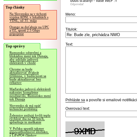
budś šťastný! - Vaše WEF :-/
Odpovedať
Top články
Na Slovensku sa v tichosti
Meno:
vypína ADSL v lokalitách s
VDSL, už 31. mája
Orange sa doťahuje na UPC
Titulok:
a O2, spustí 2.5 Gbps
pripojenie
Text:
Top správy
Rumunsko odstrelmi a
blokádou mení tok Dunaja,
aby udržalo jadrovú
elektráreň v chode
Chrome sa bude
aktualizovať dvakrát
týždenne, v budúcnosti sa
bude aktualizovať bez
reštartov
Maďarsko jadrovú elektráreň
nakoniec kompletne
neodstavilo, Rumunsko mení
tok Dunaja
Prihláste sa
a povoľte si emailové notifiká
Slovensko.sk má opäť
Overovací text:
technické problémy
Železnice znižujú kvôli teplu
rýchlosť iba na 50 km/h,
spôsobuje to meškanie
V Poľsku spustili takmer
gigawatthodinové úložisko,
z LiFePO4 článkov