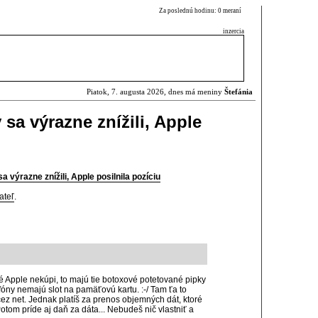
Za poslednú hodinu: 0 meraní
inzercia
Piatok, 7. augusta 2026, dnes má meniny
Štefánia
sa výrazne znížili, Apple
výrazne znížili, Apple posilnila pozíciu
ateľ
.
 Apple nekúpi, to majú tie botoxové potetované pipky
tfóny nemajú slot na pamäťovú kartu. :-/ Tam ťa to
z net. Jednak platíš za prenos objemných dát, ktoré
otom príde aj daň za dáta... Nebudeš nič vlastniť a