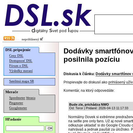
neprihlásený
Dodávky smartfónov 
DSL pripojenie
Ceny DSL
posilnila pozíciu
Dostupnosť DSL
Fórum o DSL
Výsledky meraní
Diskusia k článku:
Dodávky smartfónov sa 
Satelitná mapa SR
Prispievajte do diskusií ako
prihlásený užív
Komentár, na ktorý odpovedáte:
Merače
Speedmeter
Merania
Pingmeter
Bude zle, prichádza NWO
Googlemeter
Od: Teror | Pridané: 2026-04-13 11:17:33
Normálny človek si extrémne predražené
Hľadanie
na selfie pre only fans. Už aj nové smar
odkazuje ukladať si do Google Cloudu ce
nahrávaš a jednak paušál za úložisko. P