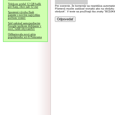
Telekom pridal 12 GB balík
Pre overenie, že komentár sa nepridáva automatizov
pre Easy, chce zaň 12 eur
Písmená musíte zadávať rovnako ako na obrázku veľk
obrázok". V texte sa používajú iba znaky "BC
Spustená výroba flash
pamäte s novým najvyšším
počtom vrstiev
Súd zakázal samojazdiacim
Google taxíkom dobíjanie v
noci, rušili obyvateľov
Odštartovala nová séria
populárneho sci-fi Futurama