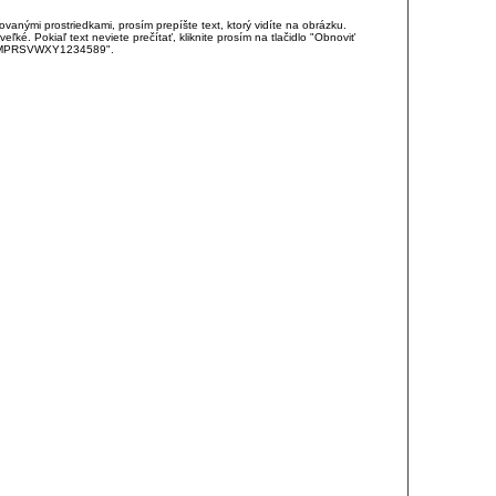
anými prostriedkami, prosím prepíšte text, ktorý vidíte na obrázku.
é. Pokiaľ text neviete prečítať, kliknite prosím na tlačidlo "Obnoviť
DJKMPRSVWXY1234589".