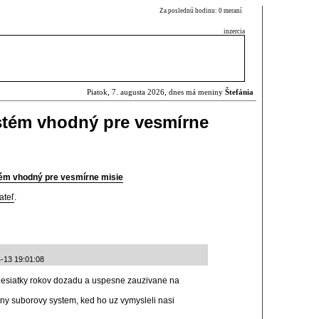
Za poslednú hodinu: 0 meraní
inzercia
Piatok, 7. augusta 2026, dnes má meniny
Štefánia
stém vhodný pre vesmírne
ém vhodný pre vesmírne misie
ateľ
.
-13 19:01:08
z desiatky rokov dozadu a uspesne zauzivane na
ny suborovy system, ked ho uz vymysleli nasi