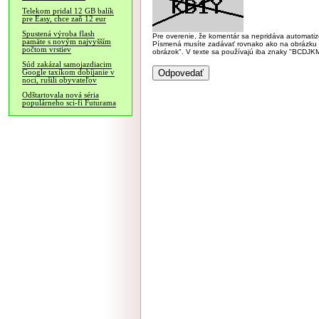
Telekom pridal 12 GB balík
pre Easy, chce zaň 12 eur
Spustená výroba flash
Pre overenie, že komentár sa nepridáva automatizov
pamäte s novým najvyšším
Písmená musíte zadávať rovnako ako na obrázku veľk
počtom vrstiev
obrázok". V texte sa používajú iba znaky "BC
Súd zakázal samojazdiacim
Google taxíkom dobíjanie v
noci, rušili obyvateľov
Odštartovala nová séria
populárneho sci-fi Futurama