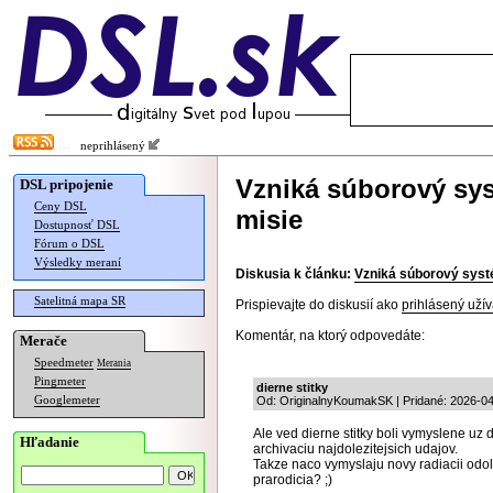
neprihlásený
Vzniká súborový sy
DSL pripojenie
Ceny DSL
misie
Dostupnosť DSL
Fórum o DSL
Výsledky meraní
Diskusia k článku:
Vzniká súborový syst
Satelitná mapa SR
Prispievajte do diskusií ako
prihlásený užív
Komentár, na ktorý odpovedáte:
Merače
Speedmeter
Merania
Pingmeter
dierne stitky
Googlemeter
Od: OriginalnyKoumakSK | Pridané: 2026-04
Ale ved dierne stitky boli vymyslene u
Hľadanie
archivaciu najdolezitejsich udajov.
Takze naco vymyslaju novy radiacii odol
prarodicia? ;)