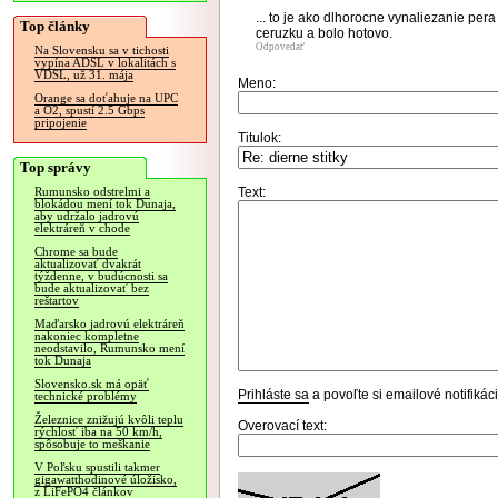
... to je ako dlhorocne vynaliezanie pera
Top články
ceruzku a bolo hotovo.
Odpovedať
Na Slovensku sa v tichosti
vypína ADSL v lokalitách s
VDSL, už 31. mája
Meno:
Orange sa doťahuje na UPC
a O2, spustí 2.5 Gbps
pripojenie
Titulok:
Top správy
Text:
Rumunsko odstrelmi a
blokádou mení tok Dunaja,
aby udržalo jadrovú
elektráreň v chode
Chrome sa bude
aktualizovať dvakrát
týždenne, v budúcnosti sa
bude aktualizovať bez
reštartov
Maďarsko jadrovú elektráreň
nakoniec kompletne
neodstavilo, Rumunsko mení
tok Dunaja
Slovensko.sk má opäť
Prihláste sa
a povoľte si emailové notifiká
technické problémy
Železnice znižujú kvôli teplu
Overovací text:
rýchlosť iba na 50 km/h,
spôsobuje to meškanie
V Poľsku spustili takmer
gigawatthodinové úložisko,
z LiFePO4 článkov