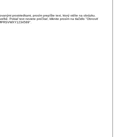
anými prostriedkami, prosím prepíšte text, ktorý vidíte na obrázku.
é. Pokiaľ text neviete prečítať, kliknite prosím na tlačidlo "Obnoviť
DJKMPRSVWXY1234589".