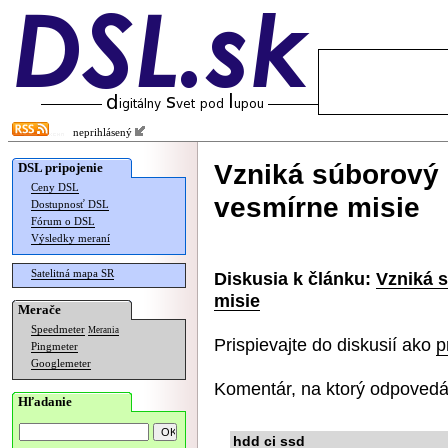
neprihlásený
Vzniká súborový
DSL pripojenie
Ceny DSL
vesmírne misie
Dostupnosť DSL
Fórum o DSL
Výsledky meraní
Satelitná mapa SR
Diskusia k článku:
Vzniká 
misie
Merače
Speedmeter
Merania
Prispievajte do diskusií ako
p
Pingmeter
Googlemeter
Komentár, na ktorý odpovedá
Hľadanie
hdd ci ssd