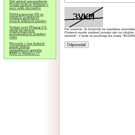
Súd zakázal samojazdiacim
Google taxíkom dobíjanie v
noci, rušili obyvateľov
NASA pripravuje ISS na
inštaláciu posledných
nových solárnych panelov
Vydaný nový FFmpeg 9.0,
Pre overenie, že komentár sa nepridáva automatizov
zlepšil akceleráciu
Písmená musíte zadávať rovnako ako na obrázku veľk
profesionálnych formátov
obrázok". V texte sa používajú iba znaky "BC
videa
Microsoft v čase drahých
pamätí sľubuje
optimalizovať spotrebu
RAM vo Windows 11