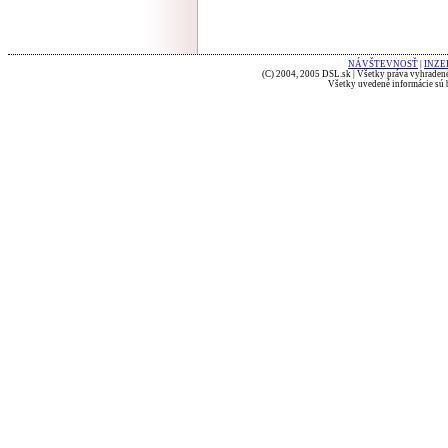
NÁVŠTEVNOSŤ
|
INZE
(C) 2004, 2005 DSL.sk | Všetky práva vyhradené
Všetky uvedené informácie sú b