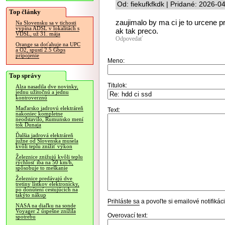
Od: fiekufkfkdk | Pridané: 2026-0
Top články
zaujimalo by ma ci je to urcene pr
Na Slovensku sa v tichosti
vypína ADSL v lokalitách s
ak tak preco.
VDSL, už 31. mája
Odpovedať
Orange sa doťahuje na UPC
a O2, spustí 2.5 Gbps
pripojenie
Meno:
Top správy
Titulok:
Alza nasadila dve novinky,
jednu užitočnú a jednu
kontroverznú
Maďarsko jadrovú elektráreň
Text:
nakoniec kompletne
neodstavilo, Rumunsko mení
tok Dunaja
Ďalšia jadrová elektráreň
južne od Slovenska musela
kvôli teplu znížiť výkon
Železnice znižujú kvôli teplu
rýchlosť iba na 50 km/h,
spôsobuje to meškanie
Železnice predávajú dve
tretiny lístkov elektronicky,
po donútení cestujúcich na
takýto nákup
Prihláste sa
a povoľte si emailové notifiká
NASA na diaľku na sonde
Voyager 2 úspešne znížila
Overovací text:
spotrebu