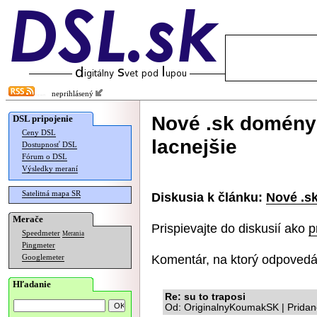
neprihlásený
Nové .sk domény
DSL pripojenie
Ceny DSL
lacnejšie
Dostupnosť DSL
Fórum o DSL
Výsledky meraní
Satelitná mapa SR
Diskusia k článku:
Nové .s
Merače
Prispievajte do diskusií ako
p
Speedmeter
Merania
Pingmeter
Komentár, na ktorý odpovedá
Googlemeter
Hľadanie
Re: su to traposi
Od: OriginalnyKoumakSK | Pridan