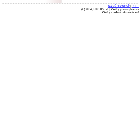
NÁVŠTEVNOSŤ
|
INZE
(C) 2004, 2005 DSL.sk | Všetky práva vyhradené
Všetky uvedené informácie sú b