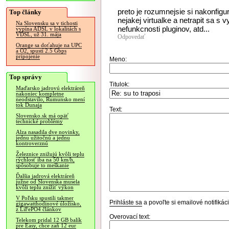
preto je rozumnejsie si nakonfigu
Top články
nejakej virtualke a netrapit sa s
Na Slovensku sa v tichosti
nefunkcnosti pluginov, atd...
vypína ADSL v lokalitách s
VDSL, už 31. mája
Odpovedať
Orange sa doťahuje na UPC
a O2, spustí 2.5 Gbps
pripojenie
Meno:
Top správy
Titulok:
Maďarsko jadrovú elektráreň
nakoniec kompletne
neodstavilo, Rumunsko mení
tok Dunaja
Text:
Slovensko.sk má opäť
technické problémy
Alza nasadila dve novinky,
jednu užitočnú a jednu
kontroverznú
Železnice znižujú kvôli teplu
rýchlosť iba na 50 km/h,
spôsobuje to meškanie
Ďalšia jadrová elektráreň
južne od Slovenska musela
kvôli teplu znížiť výkon
V Poľsku spustili takmer
Prihláste sa
a povoľte si emailové notifiká
gigawatthodinové úložisko,
z LiFePO4 článkov
Overovací text:
Telekom pridal 12 GB balík
pre Easy, chce zaň 12 eur