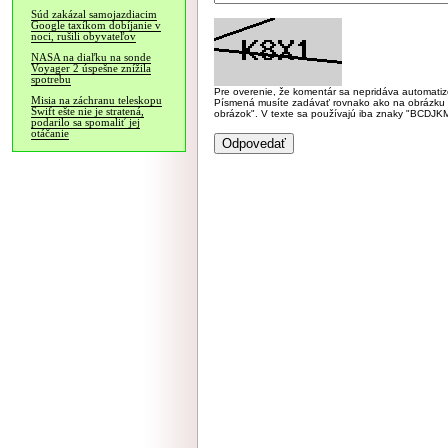
Súd zakázal samojazdiacim
Google taxíkom dobíjanie v
noci, rušili obyvateľov
NASA na diaľku na sonde
Voyager 2 úspešne znížila
spotrebu
Pre overenie, že komentár sa nepridáva automatizov
Misia na záchranu teleskopu
Písmená musíte zadávať rovnako ako na obrázku veľk
Swift ešte nie je stratená,
obrázok". V texte sa používajú iba znaky "BC
podarilo sa spomaliť jej
otáčanie