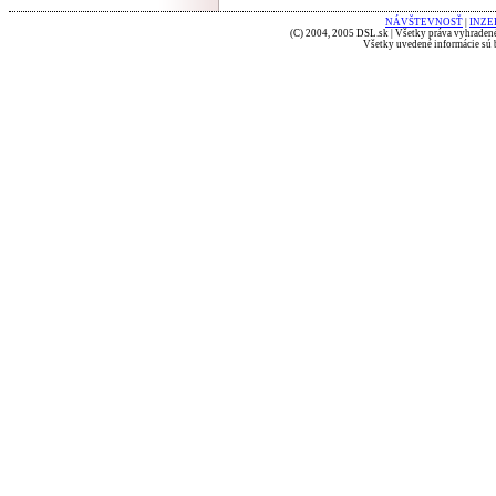
NÁVŠTEVNOSŤ
|
INZE
(C) 2004, 2005 DSL.sk | Všetky práva vyhradené
Všetky uvedené informácie sú b