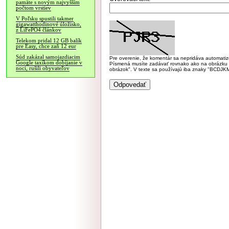
pamäte s novým najvyšším
počtom vrstiev
V Poľsku spustili takmer
gigawatthodinové úložisko,
z LiFePO4 článkov
Telekom pridal 12 GB balík
pre Easy, chce zaň 12 eur
Súd zakázal samojazdiacim
Pre overenie, že komentár sa nepridáva automatizov
Google taxíkom dobíjanie v
Písmená musíte zadávať rovnako ako na obrázku veľk
noci, rušili obyvateľov
obrázok". V texte sa používajú iba znaky "BC