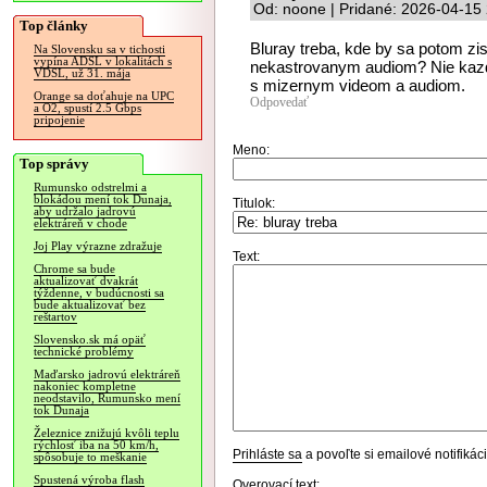
Od: noone | Pridané: 2026-04-15
Top články
Bluray treba, kde by sa potom zi
Na Slovensku sa v tichosti
vypína ADSL v lokalitách s
nekastrovanym audiom? Nie kaz
VDSL, už 31. mája
s mizernym videom a audiom.
Orange sa doťahuje na UPC
Odpovedať
a O2, spustí 2.5 Gbps
pripojenie
Meno:
Top správy
Rumunsko odstrelmi a
blokádou mení tok Dunaja,
Titulok:
aby udržalo jadrovú
elektráreň v chode
Joj Play výrazne zdražuje
Text:
Chrome sa bude
aktualizovať dvakrát
týždenne, v budúcnosti sa
bude aktualizovať bez
reštartov
Slovensko.sk má opäť
technické problémy
Maďarsko jadrovú elektráreň
nakoniec kompletne
neodstavilo, Rumunsko mení
tok Dunaja
Železnice znižujú kvôli teplu
rýchlosť iba na 50 km/h,
Prihláste sa
a povoľte si emailové notifiká
spôsobuje to meškanie
Spustená výroba flash
Overovací text: