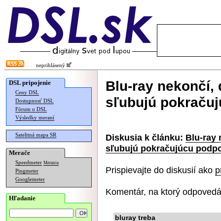
neprihlásený
Blu-ray nekončí,
DSL pripojenie
Ceny DSL
sľubujú pokraču
Dostupnosť DSL
Fórum o DSL
Výsledky meraní
Satelitná mapa SR
Diskusia k článku:
Blu-ray 
sľubujú pokračujúcu podp
Merače
Speedmeter
Merania
Prispievajte do diskusií ako
p
Pingmeter
Googlemeter
Komentár, na ktorý odpovedá
Hľadanie
bluray treba