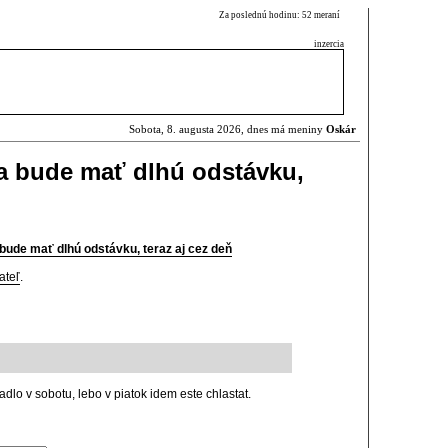
Za poslednú hodinu: 52 meraní
inzercia
Sobota, 8. augusta 2026, dnes má meniny
Oskár
a bude mať dlhú odstávku,
bude mať dlhú odstávku, teraz aj cez deň
ateľ
.
dlo v sobotu, lebo v piatok idem este chlastat.