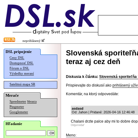
neprihlásený
Slovenská sporiteľň
DSL pripojenie
Ceny DSL
teraz aj cez deň
Dostupnosť DSL
Fórum o DSL
Výsledky meraní
Diskusia k článku:
Slovenská sporiteľňa 
Satelitná mapa SR
Prispievajte do diskusií ako
prihlásený užív
Komentár, na ktorý odpovedáte:
Merače
Speedmeter
Merania
Pingmeter
asdasd
Googlemeter
Od: Jahon | Pridané: 2026-04-16 12:46:48
Chalani drzte palce aby mi to dobre dopa
Hľadanie
Odpovedať
Meno: