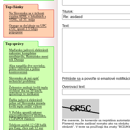
Top články
Titulok:
Na Slovensku sa v tichosti
vypína ADSL v lokalitách s
VDSL, už 31. mája
Text:
Orange sa doťahuje na UPC
a O2, spustí 2.5 Gbps
pripojenie
Top správy
Maďarsko jadrovú elektráreň
nakoniec kompletne
neodstavilo, Rumunsko mení
tok Dunaja
Alza nasadila dve novinky,
jednu užitočnú a jednu
kontroverznú
Slovensko.sk má opäť
Prihláste sa
a povoľte si emailové notifiká
technické problémy
Overovací text:
Železnice znižujú kvôli teplu
rýchlosť iba na 50 km/h,
spôsobuje to meškanie
Ďalšia jadrová elektráreň
južne od Slovenska musela
kvôli teplu znížiť výkon
V Poľsku spustili takmer
gigawatthodinové úložisko,
z LiFePO4 článkov
Pre overenie, že komentár sa nepridáva automatizov
Písmená musíte zadávať rovnako ako na obrázku veľk
Telekom pridal 12 GB balík
obrázok". V texte sa používajú iba znaky "BC
pre Easy, chce zaň 12 eur