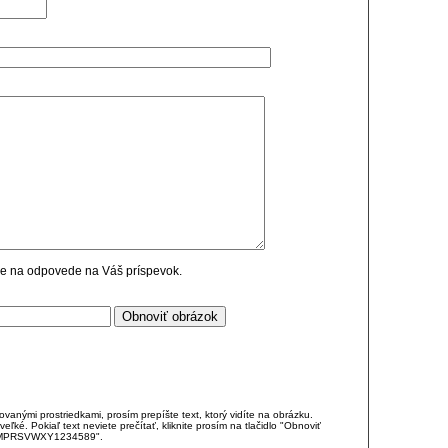
cie na odpovede na Váš príspevok.
anými prostriedkami, prosím prepíšte text, ktorý vidíte na obrázku.
é. Pokiaľ text neviete prečítať, kliknite prosím na tlačidlo "Obnoviť
DJKMPRSVWXY1234589".