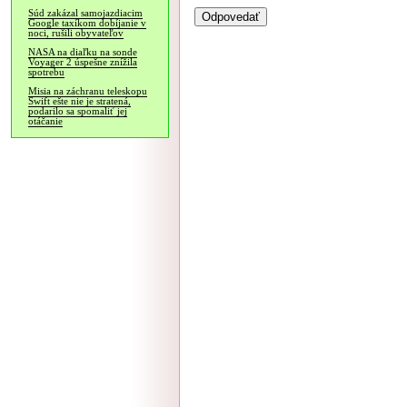
Súd zakázal samojazdiacim
Google taxíkom dobíjanie v
noci, rušili obyvateľov
NASA na diaľku na sonde
Voyager 2 úspešne znížila
spotrebu
Misia na záchranu teleskopu
Swift ešte nie je stratená,
podarilo sa spomaliť jej
otáčanie