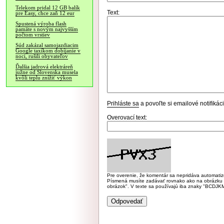
Telekom pridal 12 GB balík
Text:
pre Easy, chce zaň 12 eur
Spustená výroba flash
pamäte s novým najvyšším
počtom vrstiev
Súd zakázal samojazdiacim
Google taxíkom dobíjanie v
noci, rušili obyvateľov
Ďalšia jadrová elektráreň
južne od Slovenska musela
kvôli teplu znížiť výkon
Prihláste sa
a povoľte si emailové notifiká
Overovací text:
Pre overenie, že komentár sa nepridáva automatizov
Písmená musíte zadávať rovnako ako na obrázku veľk
obrázok". V texte sa používajú iba znaky "BC