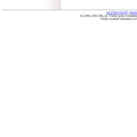
NÁVŠTEVNOSŤ
|
INZE
(C) 2004, 2005 DSL.sk | Všetky práva vyhradené
Všetky uvedené informácie sú b