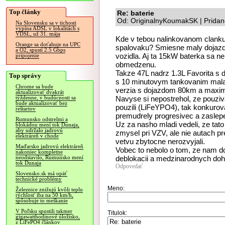
Top články
Re: baterie
Od: OriginalnyKoumakSK | Pridan
Na Slovensku sa v tichosti
vypína ADSL v lokalitách s
VDSL, už 31. mája
Kde v tebou nalinkovanom clanku
Orange sa doťahuje na UPC
spalovaku? Smiesne maly dojazd,
a O2, spustí 2.5 Gbps
vozidla. Aj ta 15kW baterka sa ne
pripojenie
obmedzenu.
Takze 47L nadrz 1.3L Favorita 
Top správy
s 10 minutovym tankovanim mala 
Chrome sa bude
verzia s dojazdom 80km a maxim
aktualizovať dvakrát
Navyse si nepostrehol, ze pouzival
týždenne, v budúcnosti sa
bude aktualizovať bez
pouzili (LiFeYPO4), tak konkurova
reštartov
premudrely progresivec a zasle
Rumunsko odstrelmi a
Uz za nasho mladi vedeli, ze tat
blokádou mení tok Dunaja,
aby udržalo jadrovú
zmysel pri VZV, ale nie autach pre
elektráreň v chode
vetvu zbytocne nerozvyjali.
Maďarsko jadrovú elektráreň
Vobec to nebolo o tom, ze nam do
nakoniec kompletne
deblokacii a medzinarodnych doh
neodstavilo, Rumunsko mení
tok Dunaja
Odpovedať
Slovensko.sk má opäť
technické problémy
Meno:
Železnice znižujú kvôli teplu
rýchlosť iba na 50 km/h,
spôsobuje to meškanie
V Poľsku spustili takmer
Titulok:
gigawatthodinové úložisko,
z LiFePO4 článkov