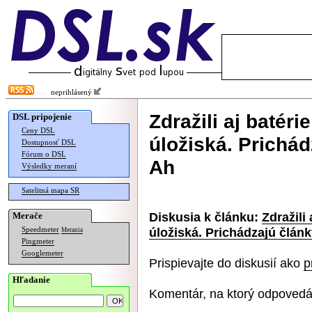
neprihlásený
Zdražili aj batéri
DSL pripojenie
Ceny DSL
úložiská. Prichád
Dostupnosť DSL
Fórum o DSL
Ah
Výsledky meraní
Satelitná mapa SR
Diskusia k článku:
Zdražili
Merače
úložiská. Prichádzajú článk
Speedmeter
Merania
Pingmeter
Googlemeter
Prispievajte do diskusií ako
p
Hľadanie
Komentár, na ktorý odpovedá