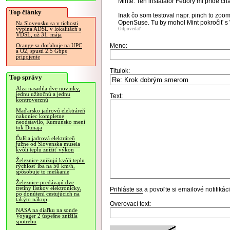
Minte. Ten inštalátor Fedory mi príde cha
Top články
Inak čo som testoval napr. pinch to zoom
OpenSuse. Tu by mohol Mint pokročiť 
Na Slovensku sa v tichosti
vypína ADSL v lokalitách s
Odpovedať
VDSL, už 31. mája
Meno:
Orange sa doťahuje na UPC
a O2, spustí 2.5 Gbps
pripojenie
Titulok:
Top správy
Alza nasadila dve novinky,
jednu užitočnú a jednu
Text:
kontroverznú
Maďarsko jadrovú elektráreň
nakoniec kompletne
neodstavilo, Rumunsko mení
tok Dunaja
Ďalšia jadrová elektráreň
južne od Slovenska musela
kvôli teplu znížiť výkon
Železnice znižujú kvôli teplu
rýchlosť iba na 50 km/h,
spôsobuje to meškanie
Železnice predávajú dve
tretiny lístkov elektronicky,
Prihláste sa
a povoľte si emailové notifiká
po donútení cestujúcich na
takýto nákup
Overovací text:
NASA na diaľku na sonde
Voyager 2 úspešne znížila
spotrebu