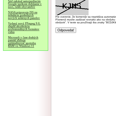
Súd zakázal samojazdiacim
Google taxíkom dobíjanie v
noci, rušili obyvateľov
NASA pripravuje ISS na
inštaláciu posledných
Pre overenie, že komentár sa nepridáva automatizov
nových solárnych panelov
Písmená musíte zadávať rovnako ako na obrázku veľk
obrázok". V texte sa používajú iba znaky "BC
Vydaný nový FFmpeg 9.0,
zlepšil akceleráciu
profesionálnych formátov
videa
Microsoft v čase drahých
pamätí sľubuje
optimalizovať spotrebu
RAM vo Windows 11