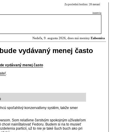
Za poslednú hodinu: 28 meraní
inzercia
Nedeľa, 9. augusta 2026, dnes má meniny
Ľubomíra
 bude vydávaný menej často
bude vydávaný menej často
ateľ
.
9
 chcú spoľahlivý konzervatívny systém, takže smer
owsom. Som relatívne čerstvým spokojným užívateľom
i chcel nainštalovať Fedoru. Budem si na to musieť
zdelenia partícií, už to nie je také šuch buch ako pri