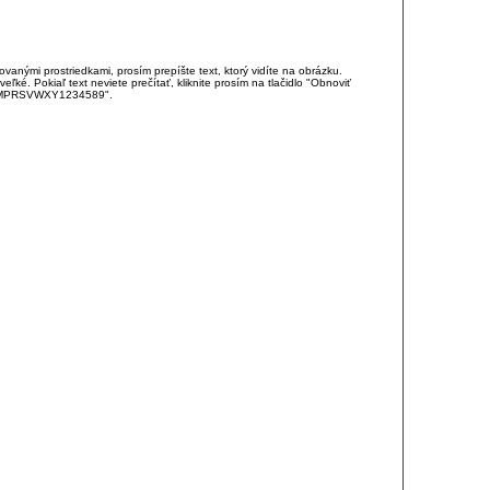
anými prostriedkami, prosím prepíšte text, ktorý vidíte na obrázku.
é. Pokiaľ text neviete prečítať, kliknite prosím na tlačidlo "Obnoviť
DJKMPRSVWXY1234589".