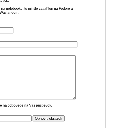
otický.
 na notebooku, to mi išlo zatiaľ len na Fedore a
s Waylandom.
cie na odpovede na Váš príspevok.