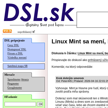
neprihlásený
Linux Mint sa mení,
DSL pripojenie
Ceny DSL
Dostupnosť DSL
Diskusia k článku:
Linux Mint sa mení, 
Fórum o DSL
Výsledky meraní
Prispievajte do diskusií ako
prihlásený užív
Satelitná mapa SR
Komentár, na ktorý odpovedáte:
Merače
Krok dobrým smerom
Speedmeter
Merania
Od: Peter445 | Pridané: 2026-04-16 22:01:2
Pingmeter
Googlemeter
Vyhovuje. Mint je hlavne pre ľudí, ktorý
zvolili podľa mňa správny.
Hľadanie
Doteraz som mal skúsenosti len s Wind
Linuxu (Mintu) a dnes som zo zvedavost
vziať viac času, lebo ak chcem vlastné ro