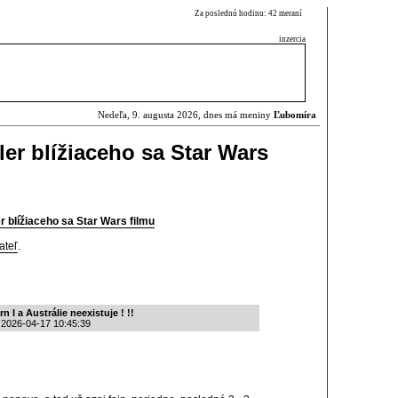
Za poslednú hodinu: 42 meraní
inzercia
Nedeľa, 9. augusta 2026, dnes má meniny
Ľubomíra
ler blížiaceho sa Star Wars
r blížiaceho sa Star Wars filmu
ateľ
.
 I a Austrálie neexistuje ! !!
 2026-04-17 10:45:39