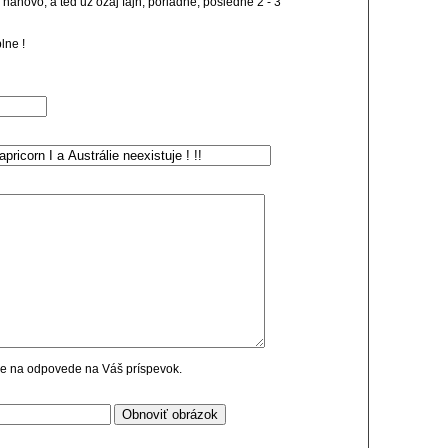
z, nanovo, a ted už ozaj fajn, poriadne, posledné 2 - 3
lne !
cie na odpovede na Váš príspevok.