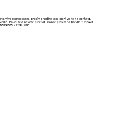
anými prostriedkami, prosím prepíšte text, ktorý vidíte na obrázku.
é. Pokiaľ text neviete prečítať, kliknite prosím na tlačidlo "Obnoviť
DJKMPRSVWXY1234589".