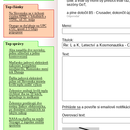
(btw. a ešte by mohli by pretočit ešte ra
sezóny GoT,
Top články
a plne dotočit B5 - Crusader, dokončit úp
Na Slovensku sa v tichosti
vypína ADSL v lokalitách s
Odpovedať
VDSL, už 31. mája
Meno:
Orange sa doťahuje na UPC
a O2, spustí 2.5 Gbps
pripojenie
Titulok:
Top správy
Alza nasadila dve novinky,
jednu užitočnú a jednu
Text:
kontroverznú
Maďarsko jadrovú elektráreň
nakoniec kompletne
neodstavilo, Rumunsko mení
tok Dunaja
Ďalšia jadrová elektráreň
južne od Slovenska musela
kvôli teplu znížiť výkon
Železnice znižujú kvôli teplu
rýchlosť iba na 50 km/h,
spôsobuje to meškanie
Železnice predávajú dve
tretiny lístkov elektronicky,
Prihláste sa
a povoľte si emailové notifiká
po donútení cestujúcich na
takýto nákup
Overovací text:
NASA na diaľku na sonde
Voyager 2 úspešne znížila
spotrebu