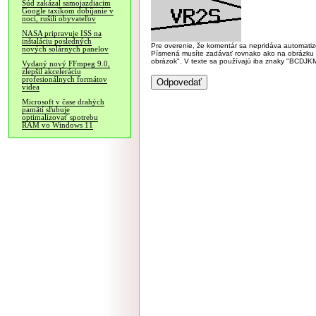
Súd zakázal samojazdiacim
Google taxíkom dobíjanie v
noci, rušili obyvateľov
NASA pripravuje ISS na
inštaláciu posledných
Pre overenie, že komentár sa nepridáva automatizov
nových solárnych panelov
Písmená musíte zadávať rovnako ako na obrázku veľk
obrázok". V texte sa používajú iba znaky "BC
Vydaný nový FFmpeg 9.0,
zlepšil akceleráciu
profesionálnych formátov
videa
Microsoft v čase drahých
pamätí sľubuje
optimalizovať spotrebu
RAM vo Windows 11