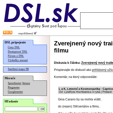
neprihlásený
Zverejnený nový trai
DSL pripojenie
Ceny DSL
filmu
Dostupnosť DSL
Fórum o DSL
Výsledky meraní
Diskusia k článku:
Zverejnený nový traile
Satelitná mapa SR
Prispievajte do diskusií ako
prihlásený užív
Komentár, na ktorý odpovedáte:
Merače
Speedmeter
Merania
Pingmeter
L a K, Letectví a Kosmonautika - Capricorn
Googlemeter
Od: LytaRyta Hochbatnica 3-rybá | Pridané:
Gina Carano by sa mohla vrátit..
Hľadanie
do (nejen) SW.seriálov a filmu..