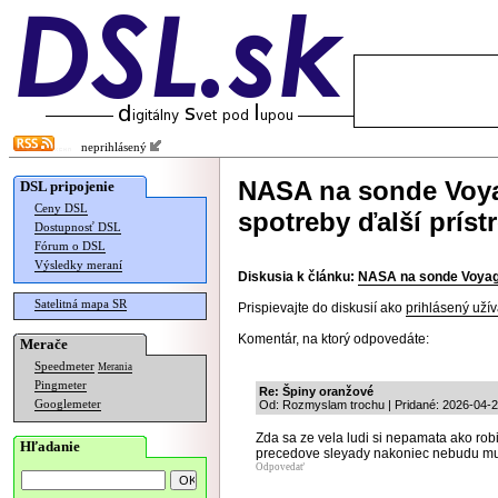
neprihlásený
NASA na sonde Voyag
DSL pripojenie
Ceny DSL
spotreby ďalší prístr
Dostupnosť DSL
Fórum o DSL
Výsledky meraní
Diskusia k článku:
NASA na sonde Voyager
Satelitná mapa SR
Prispievajte do diskusií ako
prihlásený užív
Komentár, na ktorý odpovedáte:
Merače
Speedmeter
Merania
Pingmeter
Re: Špiny oranžové
Googlemeter
Od: Rozmyslam trochu | Pridané: 2026-04-2
Zda sa ze vela ludi si nepamata ako robil
Hľadanie
precedove sleyady nakoniec nebudu musi
Odpovedať