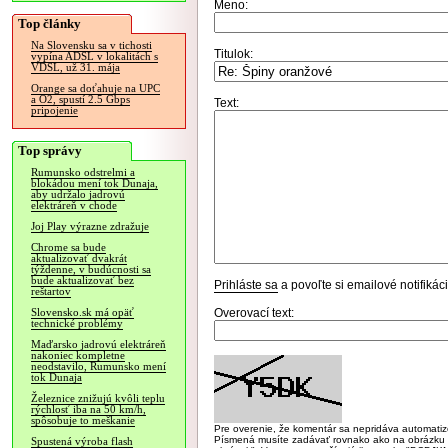
Meno:
Top články
Na Slovensku sa v tichosti
Titulok:
vypína ADSL v lokalitách s
VDSL, už 31. mája
Orange sa doťahuje na UPC
a O2, spustí 2.5 Gbps
Text:
pripojenie
Top správy
Rumunsko odstrelmi a
blokádou mení tok Dunaja,
aby udržalo jadrovú
elektráreň v chode
Joj Play výrazne zdražuje
Chrome sa bude
aktualizovať dvakrát
týždenne, v budúcnosti sa
bude aktualizovať bez
Prihláste sa
a povoľte si emailové notifiká
reštartov
Overovací text:
Slovensko.sk má opäť
technické problémy
Maďarsko jadrovú elektráreň
nakoniec kompletne
neodstavilo, Rumunsko mení
tok Dunaja
Železnice znižujú kvôli teplu
rýchlosť iba na 50 km/h,
spôsobuje to meškanie
Pre overenie, že komentár sa nepridáva automatizov
Písmená musíte zadávať rovnako ako na obrázku veľk
Spustená výroba flash