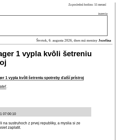
Za poslednú hodinu: 55 meraní
inzercia
Štvrtok, 6. augusta 2026, dnes má meniny
Jozefína
er 1 vypla kvôli šetreniu
oj
 1 vypla kvôli šetreniu spotreby ďalší prístroj
ateľ
.
1 07:00:10
i na sustruhoch z prvej republiky, a myslia si ze
et zaplatit.