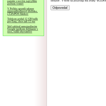
obrázok". V texte sa používajú iba znaky "BC
pamäte s novým najvyšším
počtom vrstiev
V Poľsku spustili takmer
gigawatthodinové úložisko,
z LiFePO4 článkov
Telekom pridal 12 GB balík
pre Easy, chce zaň 12 eur
Súd zakázal samojazdiacim
Google taxíkom dobíjanie v
noci, rušili obyvateľov