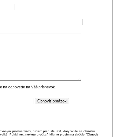
cie na odpovede na Váš príspevok.
anými prostriedkami, prosím prepíšte text, ktorý vidíte na obrázku.
é. Pokiaľ text neviete prečítať, kliknite prosím na tlačidlo "Obnoviť