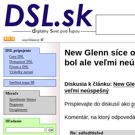
neprihlásený
New Glenn síce op
DSL pripojenie
Ceny DSL
bol ale veľmi ne
Dostupnosť DSL
Fórum o DSL
Výsledky meraní
Satelitná mapa SR
Diskusia k článku:
New Glen
veľmi neúspešný
Merače
Speedmeter
Merania
Prispievajte do diskusií ako
p
Pingmeter
Googlemeter
Komentár, na ktorý odpovedá
Hľadanie
Re: sdfsdfdsfsd