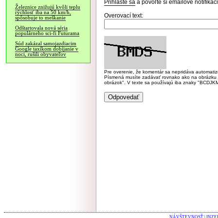
Prihláste sa
a povoľte si emailové notifiká
Železnice znižujú kvôli teplu
rýchlosť iba na 50 km/h,
Overovací text:
spôsobuje to meškanie
Odštartovala nová séria
populárneho sci-fi Futurama
Súd zakázal samojazdiacim
Google taxíkom dobíjanie v
noci, rušili obyvateľov
Pre overenie, že komentár sa nepridáva automatizov
Písmená musíte zadávať rovnako ako na obrázku veľk
obrázok". V texte sa používajú iba znaky "BC
NÁVŠTEVNOSŤ
|
INZE