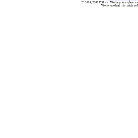
(C) 2004, 2005 DSL.sk | Všetky práva vyhradené
Všetky uvedené informácie sú b