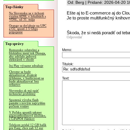
Od: Berg | Pridané: 2026-04-20 1
Top články
Ešte aj to E-commerce aj do Clo
Na Slovensku sa v tichosti
vypína ADSL v lokalitách s
Je to proste multifunkčný knihovn
VDSL, už 31. mája
Orange sa doťahuje na UPC
a O2, spustí 2.5 Gbps
Škoda, že si nedá poradiť od teba
pripojenie
Odpovedať
Top správy
Meno:
Rumunsko odstrelmi a
blokádou mení tok Dunaja,
aby udržalo jadrovú
elektráreň v chode
Titulok:
Joj Play výrazne zdražuje
Chrome sa bude
aktualizovať dvakrát
Text:
týždenne, v budúcnosti sa
bude aktualizovať bez
reštartov
Slovensko.sk má opäť
technické problémy
Spustená výroba flash
pamäte s novým najvyšším
počtom vrstiev
V Poľsku spustili takmer
gigawatthodinové úložisko,
z LiFePO4 článkov
Telekom pridal 12 GB balík
pre Easy, chce zaň 12 eur