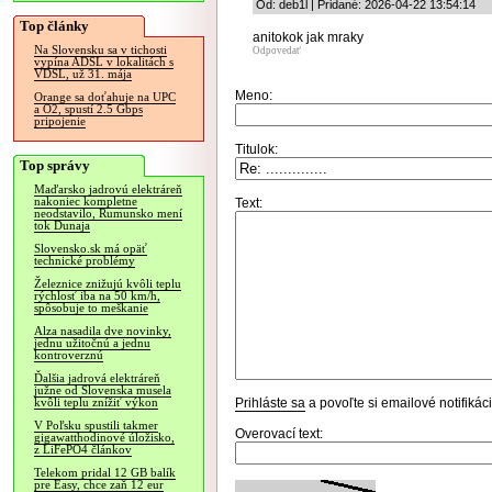
Od: deb1l | Pridané: 2026-04-22 13:54:14
Top články
anitokok jak mraky
Na Slovensku sa v tichosti
Odpovedať
vypína ADSL v lokalitách s
VDSL, už 31. mája
Meno:
Orange sa doťahuje na UPC
a O2, spustí 2.5 Gbps
pripojenie
Titulok:
Top správy
Maďarsko jadrovú elektráreň
nakoniec kompletne
Text:
neodstavilo, Rumunsko mení
tok Dunaja
Slovensko.sk má opäť
technické problémy
Železnice znižujú kvôli teplu
rýchlosť iba na 50 km/h,
spôsobuje to meškanie
Alza nasadila dve novinky,
jednu užitočnú a jednu
kontroverznú
Ďalšia jadrová elektráreň
južne od Slovenska musela
Prihláste sa
a povoľte si emailové notifiká
kvôli teplu znížiť výkon
V Poľsku spustili takmer
Overovací text:
gigawatthodinové úložisko,
z LiFePO4 článkov
Telekom pridal 12 GB balík
pre Easy, chce zaň 12 eur