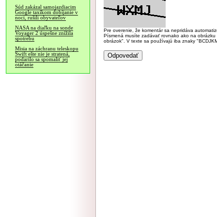
Súd zakázal samojazdiacim
Google taxíkom dobíjanie v
noci, rušili obyvateľov
NASA na diaľku na sonde
Pre overenie, že komentár sa nepridáva automatizov
Voyager 2 úspešne znížila
Písmená musíte zadávať rovnako ako na obrázku veľk
spotrebu
obrázok". V texte sa používajú iba znaky "BC
Misia na záchranu teleskopu
Swift ešte nie je stratená,
podarilo sa spomaliť jej
otáčanie