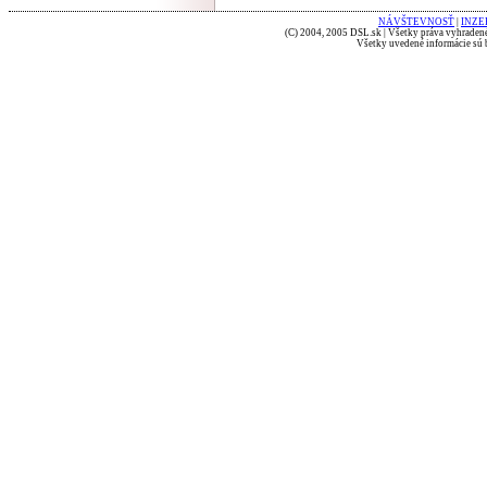
NÁVŠTEVNOSŤ
|
INZE
(C) 2004, 2005 DSL.sk | Všetky práva vyhradené
Všetky uvedené informácie sú b