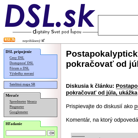
neprihlásený
Postapokalyptick
DSL pripojenie
Ceny DSL
pokračovať od jú
Dostupnosť DSL
Fórum o DSL
Výsledky meraní
Satelitná mapa SR
Diskusia k článku:
Postapok
pokračovať od júla, ukážka
Merače
Speedmeter
Merania
Prispievajte do diskusií ako
p
Pingmeter
Googlemeter
Komentár, na ktorý odpovedá
Hľadanie
..............