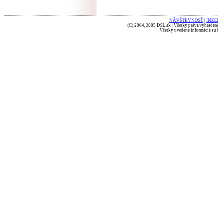
NÁVŠTEVNOSŤ
|
INZE
(C) 2004, 2005 DSL.sk | Všetky práva vyhradené
Všetky uvedené informácie sú b