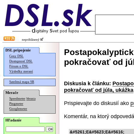
neprihlásený
Postapokalyptick
DSL pripojenie
Ceny DSL
pokračovať od jú
Dostupnosť DSL
Fórum o DSL
Výsledky meraní
Satelitná mapa SR
Diskusia k článku:
Postapok
pokračovať od júla, ukážka
Merače
Speedmeter
Merania
Prispievajte do diskusií ako
p
Pingmeter
Googlemeter
Komentár, na ktorý odpovedá
Hľadanie
&#5261;E&#5623;E&#5616;