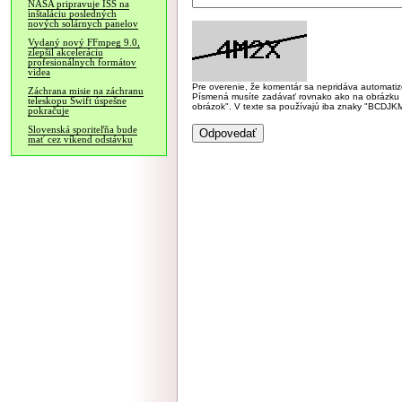
NASA pripravuje ISS na
inštaláciu posledných
nových solárnych panelov
Vydaný nový FFmpeg 9.0,
zlepšil akceleráciu
profesionálnych formátov
videa
Pre overenie, že komentár sa nepridáva automatizov
Záchrana misie na záchranu
Písmená musíte zadávať rovnako ako na obrázku veľk
teleskopu Swift úspešne
obrázok". V texte sa používajú iba znaky "BC
pokračuje
Slovenská sporiteľňa bude
mať cez víkend odstávku