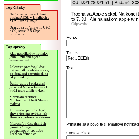
Od: k&#829;&#851; | Pridané: 20
Top články
Trocha sa Apple sekol. Na konci tr
Na Slovensku sa v tichosti
vypína ADSL v lokalitách s
to 7. 3.!!! Ale na našom apple tv 
VDSL, už 31. mája
Odpovedať
Orange sa doťahuje na UPC
a O2, spustí 2.5 Gbps
pripojenie
Meno:
Top správy
Titulok:
Alza nasadila dve novinky,
jednu užitočnú a jednu
kontroverznú
Železnice predávajú dve
Text:
tretiny lístkov elektronicky,
po donútení cestujúcich na
takýto nákup
Ďalšia jadrová elektráreň
južne od Slovenska musela
kvôli teplu znížiť výkon
V štvrtom reaktore
Mochoviec už beží štiepna
reakcia
Rumunsko potopilo štyri
člny a úspešne zvýšilo tok
Dunaja k jadrovej elektrárni
Microsoft v čase drahých
Prihláste sa
a povoľte si emailové notifiká
pamätí sľubuje
optimalizovať spotrebu
Overovací text:
RAM vo Windows 11