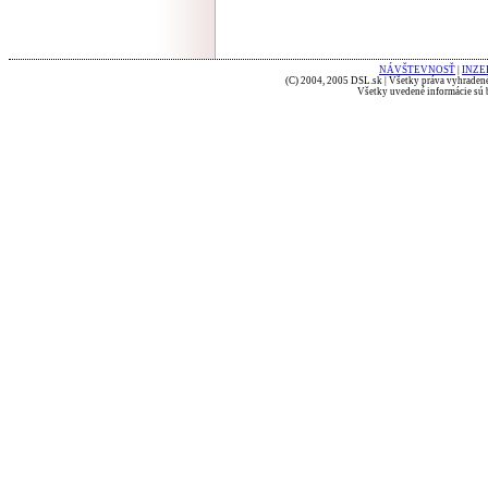
NÁVŠTEVNOSŤ
|
INZE
(C) 2004, 2005 DSL.sk | Všetky práva vyhradené
Všetky uvedené informácie sú b