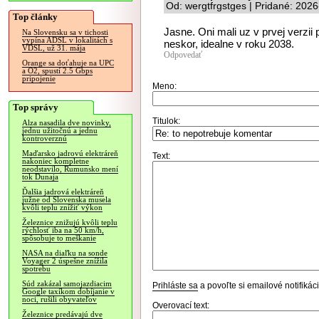
Od: wergtfrgstges | Pridané: 202
Top články
Jasne. Oni mali uz v prvej verzii 
Na Slovensku sa v tichosti
vypína ADSL v lokalitách s
neskor, idealne v roku 2038.
VDSL, už 31. mája
Odpovedať
Orange sa doťahuje na UPC
a O2, spustí 2.5 Gbps
pripojenie
Meno:
Top správy
Titulok:
Alza nasadila dve novinky,
jednu užitočnú a jednu
kontroverznú
Maďarsko jadrovú elektráreň
Text:
nakoniec kompletne
neodstavilo, Rumunsko mení
tok Dunaja
Ďalšia jadrová elektráreň
južne od Slovenska musela
kvôli teplu znížiť výkon
Železnice znižujú kvôli teplu
rýchlosť iba na 50 km/h,
spôsobuje to meškanie
NASA na diaľku na sonde
Voyager 2 úspešne znížila
spotrebu
Súd zakázal samojazdiacim
Prihláste sa
a povoľte si emailové notifiká
Google taxíkom dobíjanie v
noci, rušili obyvateľov
Overovací text:
Železnice predávajú dve