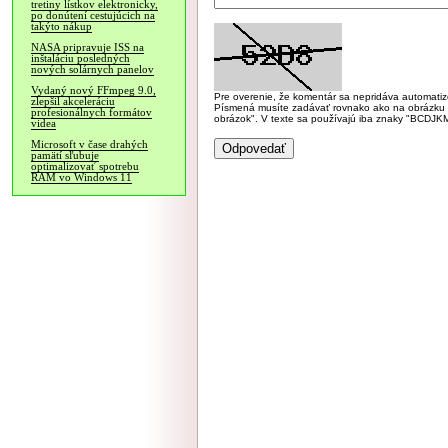
tretiny lístkov elektronicky,
po donútení cestujúcich na
takýto nákup
NASA pripravuje ISS na
inštaláciu posledných
nových solárnych panelov
Vydaný nový FFmpeg 9.0,
Pre overenie, že komentár sa nepridáva automatizov
zlepšil akceleráciu
Písmená musíte zadávať rovnako ako na obrázku veľk
profesionálnych formátov
obrázok". V texte sa používajú iba znaky "BC
videa
Microsoft v čase drahých
pamätí sľubuje
optimalizovať spotrebu
RAM vo Windows 11