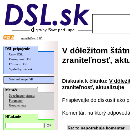
neprihlásený
V dôležitom štátn
DSL pripojenie
Ceny DSL
zraniteľnosť, aktu
Dostupnosť DSL
Fórum o DSL
Výsledky meraní
Satelitná mapa SR
Diskusia k článku:
V dôleži
zraniteľnosť, aktualizujte
Merače
Speedmeter
Merania
Prispievajte do diskusií ako
p
Pingmeter
Googlemeter
Komentár, na ktorý odpovedá
Hľadanie
Re: to nepotrebuje komentar