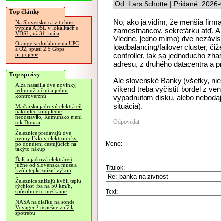
Od: Lars Schotte | Pridané: 2026
Top články
No, ako ja vidím, že menšia firma,
Na Slovensku sa v tichosti
vypína ADSL v lokalitách s
zamestnancov, sekretárku atď. Al
VDSL, už 31. mája
Viedne, jedno mimo) dve nezávisl
Orange sa doťahuje na UPC
loadbalancing/failover cluster, č
a O2, spustí 2.5 Gbps
controller, tak sa jednoducho zha
pripojenie
adresu, z druhého datacentra a pr
Top správy
Ale slovenské Banky (všetky, nie
Alza nasadila dve novinky,
víkend treba vyčistiť bordel z ve
jednu užitočnú a jednu
kontroverznú
vypadnutom disku, alebo nebodaj
situácia).
Maďarsko jadrovú elektráreň
nakoniec kompletne
neodstavilo, Rumunsko mení
Odpovedať
tok Dunaja
Železnice predávajú dve
tretiny lístkov elektronicky,
Meno:
po donútení cestujúcich na
takýto nákup
Ďalšia jadrová elektráreň
južne od Slovenska musela
Titulok:
kvôli teplu znížiť výkon
Železnice znižujú kvôli teplu
rýchlosť iba na 50 km/h,
Text:
spôsobuje to meškanie
NASA na diaľku na sonde
Voyager 2 úspešne znížila
spotrebu