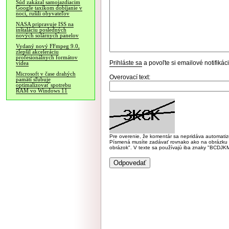
Súd zakázal samojazdiacim
Google taxíkom dobíjanie v
noci, rušili obyvateľov
NASA pripravuje ISS na
inštaláciu posledných
nových solárnych panelov
Vydaný nový FFmpeg 9.0,
zlepšil akceleráciu
profesionálnych formátov
Prihláste sa
a povoľte si emailové notifiká
videa
Microsoft v čase drahých
Overovací text:
pamätí sľubuje
optimalizovať spotrebu
RAM vo Windows 11
Pre overenie, že komentár sa nepridáva automatizov
Písmená musíte zadávať rovnako ako na obrázku veľk
obrázok". V texte sa používajú iba znaky "BC