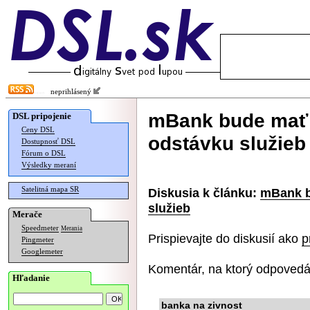
neprihlásený
mBank bude mať 
DSL pripojenie
Ceny DSL
odstávku služieb
Dostupnosť DSL
Fórum o DSL
Výsledky meraní
Satelitná mapa SR
Diskusia k článku:
mBank b
služieb
Merače
Speedmeter
Merania
Prispievajte do diskusií ako
p
Pingmeter
Googlemeter
Komentár, na ktorý odpovedá
Hľadanie
banka na zivnost