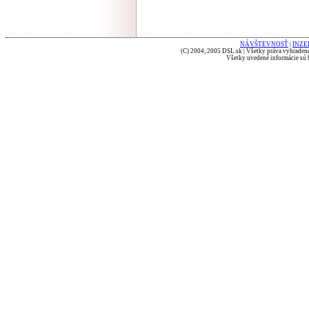
NÁVŠTEVNOSŤ
|
INZE
(C) 2004, 2005 DSL.sk | Všetky práva vyhradené
Všetky uvedené informácie sú b