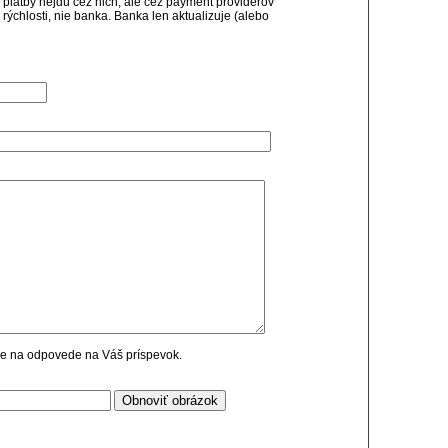
ie platby nejdú cez nich, ale cez payment providerov
 rýchlosti, nie banka. Banka len aktualizuje (alebo
cie na odpovede na Váš príspevok.