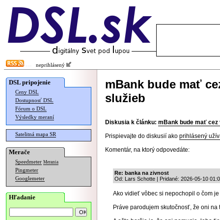
neprihlásený
mBank bude mať cez
DSL pripojenie
Ceny DSL
služieb
Dostupnosť DSL
Fórum o DSL
Výsledky meraní
Diskusia k článku:
mBank bude mať cez v
Satelitná mapa SR
Prispievajte do diskusií ako
prihlásený užív
Komentár, na ktorý odpovedáte:
Merače
Speedmeter
Merania
Pingmeter
Re: banka na zivnost
Googlemeter
Od: Lars Schotte | Pridané: 2026-05-10 01:
Ako vidieť vôbec si nepochopil o čom je
Hľadanie
Práve parodujem skutočnosť, že oni na 