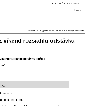
Za poslednú hodinu: 47 meraní
inzercia
Štvrtok, 6. augusta 2026, dnes má meniny
Jozefína
 víkend rozsiahlu odstávku
íkend rozsiahlu odstávku služieb
ateľ
.
05:55
 komentár.
tú dostupnosť serú.