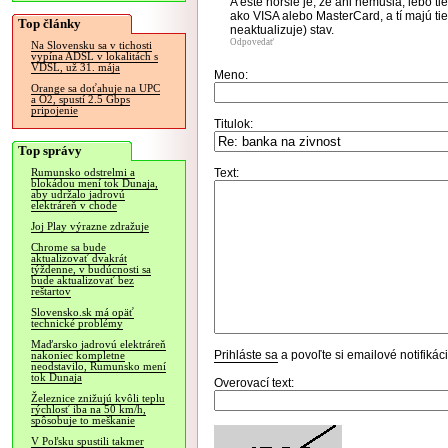
A ešte horšie je, že ani nemusia, lebo t
ako VISA alebo MasterCard, a tí majú tie
Top články
neaktualizuje) stav.
Odpovedať
Na Slovensku sa v tichosti
vypína ADSL v lokalitách s
VDSL, už 31. mája
Meno:
Orange sa doťahuje na UPC
a O2, spustí 2.5 Gbps
pripojenie
Titulok:
Top správy
Text:
Rumunsko odstrelmi a
blokádou mení tok Dunaja,
aby udržalo jadrovú
elektráreň v chode
Joj Play výrazne zdražuje
Chrome sa bude
aktualizovať dvakrát
týždenne, v budúcnosti sa
bude aktualizovať bez
reštartov
Slovensko.sk má opäť
technické problémy
Maďarsko jadrovú elektráreň
Prihláste sa
a povoľte si emailové notifiká
nakoniec kompletne
neodstavilo, Rumunsko mení
tok Dunaja
Overovací text:
Železnice znižujú kvôli teplu
rýchlosť iba na 50 km/h,
spôsobuje to meškanie
V Poľsku spustili takmer