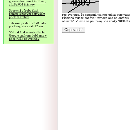
gigawatthodinové úložisko,
z LiFePO4 článkov
Spustená výroba flash
pamäte s novým najvyšším
Pre overenie, že komentár sa nepridáva automatizov
počtom vrstiev
Písmená musíte zadávať rovnako ako na obrázku veľk
obrázok". V texte sa používajú iba znaky "BC
Telekom pridal 12 GB balík
pre Easy, chce zaň 12 eur
Súd zakázal samojazdiacim
Google taxíkom dobíjanie v
noci, rušili obyvateľov