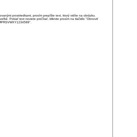
anými prostriedkami, prosím prepíšte text, ktorý vidíte na obrázku.
é. Pokiaľ text neviete prečítať, kliknite prosím na tlačidlo "Obnoviť
DJKMPRSVWXY1234589".