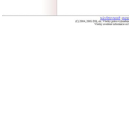
NÁVŠTEVNOSŤ
|
INZE
(C) 2004, 2005 DSL.sk | Všetky práva vyhradené
Všetky uvedené informácie sú b