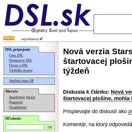
neprihlásený
Nová verzia Star
DSL pripojenie
Ceny DSL
štartovacej ploši
Dostupnosť DSL
Fórum o DSL
týždeň
Výsledky meraní
Satelitná mapa SR
Diskusia k článku:
Nová ver
Merače
štartovacej plošine, mohla 
Speedmeter
Merania
Pingmeter
Googlemeter
Prispievajte do diskusií ako
p
Hľadanie
Komentár, na ktorý odpovedá