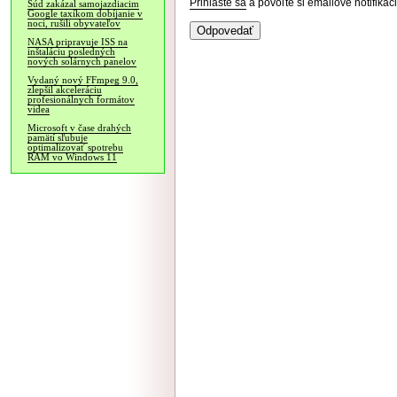
Prihláste sa
a povoľte si emailové notifiká
Súd zakázal samojazdiacim
Google taxíkom dobíjanie v
noci, rušili obyvateľov
NASA pripravuje ISS na
inštaláciu posledných
nových solárnych panelov
Vydaný nový FFmpeg 9.0,
zlepšil akceleráciu
profesionálnych formátov
videa
Microsoft v čase drahých
pamätí sľubuje
optimalizovať spotrebu
RAM vo Windows 11