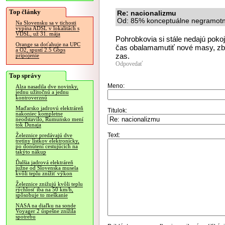
Top články
Re: nacionalizmu
Od: 85% konceptuálne negramotný
Na Slovensku sa v tichosti
vypína ADSL v lokalitách s
VDSL, už 31. mája
Pohrobkovia si stále nedajú pok
Orange sa doťahuje na UPC
čas obalamamutiť nové masy, zbr
a O2, spustí 2.5 Gbps
zas.
pripojenie
Odpovedať
Top správy
Meno:
Alza nasadila dve novinky,
jednu užitočnú a jednu
kontroverznú
Maďarsko jadrovú elektráreň
Titulok:
nakoniec kompletne
neodstavilo, Rumunsko mení
tok Dunaja
Text:
Železnice predávajú dve
tretiny lístkov elektronicky,
po donútení cestujúcich na
takýto nákup
Ďalšia jadrová elektráreň
južne od Slovenska musela
kvôli teplu znížiť výkon
Železnice znižujú kvôli teplu
rýchlosť iba na 50 km/h,
spôsobuje to meškanie
NASA na diaľku na sonde
Voyager 2 úspešne znížila
spotrebu