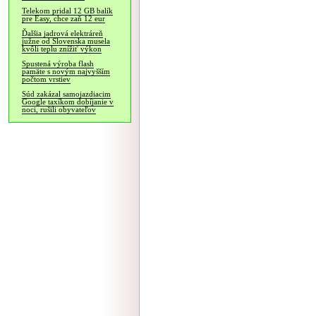
Telekom pridal 12 GB balík
pre Easy, chce zaň 12 eur
Ďalšia jadrová elektráreň
južne od Slovenska musela
kvôli teplu znížiť výkon
Spustená výroba flash
pamäte s novým najvyšším
počtom vrstiev
Súd zakázal samojazdiacim
Google taxíkom dobíjanie v
noci, rušili obyvateľov