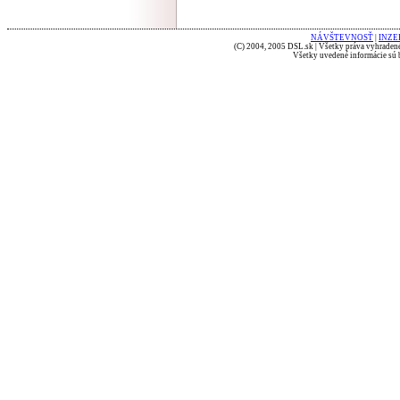
NÁVŠTEVNOSŤ
|
INZE
(C) 2004, 2005 DSL.sk | Všetky práva vyhradené
Všetky uvedené informácie sú b