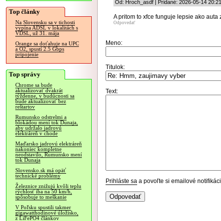
Od: Hroch_asdf | Pridané: 2026-05-14 20:2
Top články
A pritom to xfce funguje lepsie ako auta 
Na Slovensku sa v tichosti
Odpovedať
vypína ADSL v lokalitách s
VDSL, už 31. mája
Meno:
Orange sa doťahuje na UPC
a O2, spustí 2.5 Gbps
pripojenie
Titulok:
Top správy
Chrome sa bude
aktualizovať dvakrát
Text:
týždenne, v budúcnosti sa
bude aktualizovať bez
reštartov
Rumunsko odstrelmi a
blokádou mení tok Dunaja,
aby udržalo jadrovú
elektráreň v chode
Maďarsko jadrovú elektráreň
nakoniec kompletne
neodstavilo, Rumunsko mení
tok Dunaja
Slovensko.sk má opäť
technické problémy
Prihláste sa
a povoľte si emailové notifiká
Železnice znižujú kvôli teplu
rýchlosť iba na 50 km/h,
spôsobuje to meškanie
V Poľsku spustili takmer
gigawatthodinové úložisko,
z LiFePO4 článkov