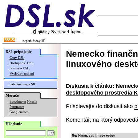
neprihlásený
Nemecko finančn
DSL pripojenie
Ceny DSL
linuxového desk
Dostupnosť DSL
Fórum o DSL
Výsledky meraní
Satelitná mapa SR
Diskusia k článku:
Nemecko
desktopového prostredia 
Merače
Speedmeter
Merania
Prispievajte do diskusií ako
p
Pingmeter
Googlemeter
Komentár, na ktorý odpovedá
Hľadanie
Re: Hmm, zaujimavy vyber