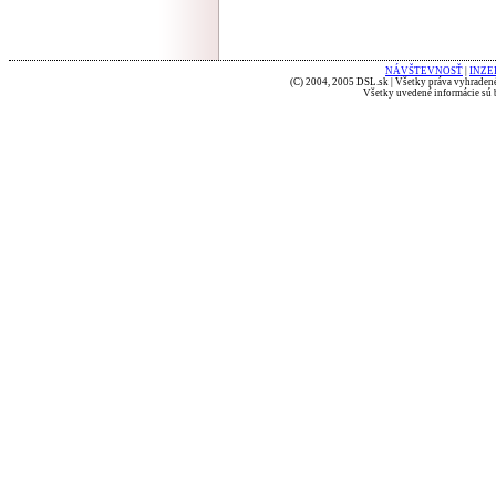
NÁVŠTEVNOSŤ
|
INZE
(C) 2004, 2005 DSL.sk | Všetky práva vyhradené
Všetky uvedené informácie sú b