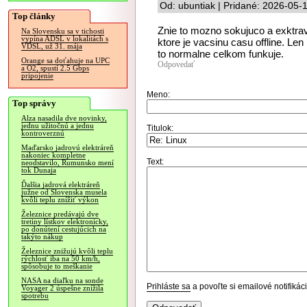
Od: ubuntiak | Pridané: 2026-05-
Top články
Znie to mozno sokujuco a exktra
Na Slovensku sa v tichosti
vypína ADSL v lokalitách s
ktore je vacsinu casu offline. Le
VDSL, už 31. mája
to normalne celkom funkuje.
Orange sa doťahuje na UPC
Odpovedať
a O2, spustí 2.5 Gbps
pripojenie
Meno:
Top správy
Alza nasadila dve novinky,
jednu užitočnú a jednu
Titulok:
kontroverznú
Maďarsko jadrovú elektráreň
nakoniec kompletne
Text:
neodstavilo, Rumunsko mení
tok Dunaja
Ďalšia jadrová elektráreň
južne od Slovenska musela
kvôli teplu znížiť výkon
Železnice predávajú dve
tretiny lístkov elektronicky,
po donútení cestujúcich na
takýto nákup
Železnice znižujú kvôli teplu
rýchlosť iba na 50 km/h,
spôsobuje to meškanie
NASA na diaľku na sonde
Prihláste sa
a povoľte si emailové notifiká
Voyager 2 úspešne znížila
spotrebu