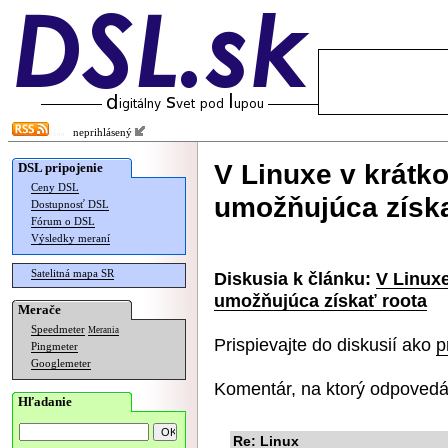
neprihlásený
V Linuxe v krátko
DSL pripojenie
Ceny DSL
umožňujúca získa
Dostupnosť DSL
Fórum o DSL
Výsledky meraní
Satelitná mapa SR
Diskusia k článku:
V Linuxe
umožňujúca získať roota
Merače
Speedmeter
Merania
Prispievajte do diskusií ako
p
Pingmeter
Googlemeter
Komentár, na ktorý odpovedá
Hľadanie
Re: Linux