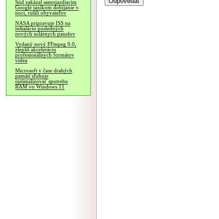
Súd zakázal samojazdiacim
Google taxíkom dobíjanie v
noci, rušili obyvateľov
NASA pripravuje ISS na
inštaláciu posledných
nových solárnych panelov
Vydaný nový FFmpeg 9.0,
zlepšil akceleráciu
profesionálnych formátov
videa
Microsoft v čase drahých
pamätí sľubuje
optimalizovať spotrebu
RAM vo Windows 11