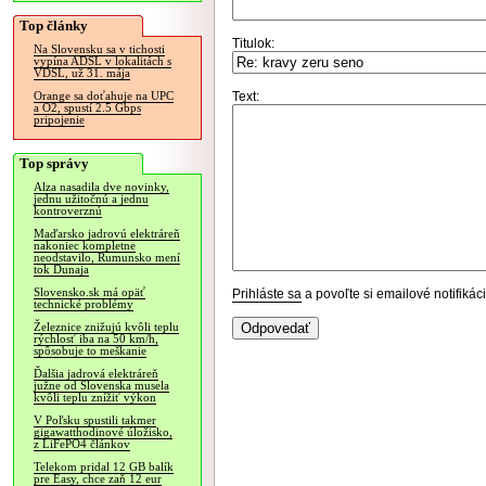
Top články
Titulok:
Na Slovensku sa v tichosti
vypína ADSL v lokalitách s
VDSL, už 31. mája
Text:
Orange sa doťahuje na UPC
a O2, spustí 2.5 Gbps
pripojenie
Top správy
Alza nasadila dve novinky,
jednu užitočnú a jednu
kontroverznú
Maďarsko jadrovú elektráreň
nakoniec kompletne
neodstavilo, Rumunsko mení
tok Dunaja
Slovensko.sk má opäť
Prihláste sa
a povoľte si emailové notifiká
technické problémy
Železnice znižujú kvôli teplu
rýchlosť iba na 50 km/h,
spôsobuje to meškanie
Ďalšia jadrová elektráreň
južne od Slovenska musela
kvôli teplu znížiť výkon
V Poľsku spustili takmer
gigawatthodinové úložisko,
z LiFePO4 článkov
Telekom pridal 12 GB balík
pre Easy, chce zaň 12 eur