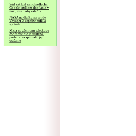
Súd zakázal samojazdiacim
Google taxíkom dobíjanie v
noci, rušili obyvateľov
NASA na diaľku na sonde
Voyager 2 úspešne znížila
spotrebu
Misia na záchranu teleskopu
Swift ešte nie je stratená,
podarilo sa spomaliť jej
otáčanie