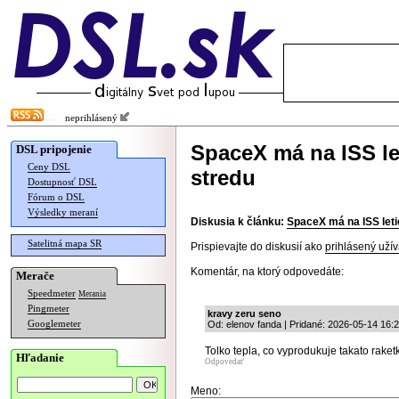
neprihlásený
SpaceX má na ISS let
DSL pripojenie
Ceny DSL
stredu
Dostupnosť DSL
Fórum o DSL
Výsledky meraní
Diskusia k článku:
SpaceX má na ISS leti
Satelitná mapa SR
Prispievajte do diskusií ako
prihlásený užív
Komentár, na ktorý odpovedáte:
Merače
Speedmeter
Merania
Pingmeter
kravy zeru seno
Googlemeter
Od: elenov fanda | Pridané: 2026-05-14 16:
Tolko tepla, co vyprodukuje takato rak
Hľadanie
Odpovedať
Meno: