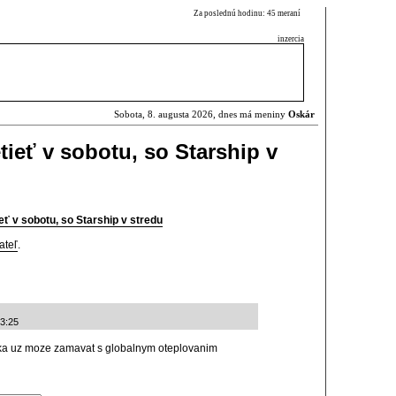
Za poslednú hodinu: 45 meraní
inzercia
Sobota, 8. augusta 2026, dnes má meniny
Oskár
ieť v sobotu, so Starship v
eť v sobotu, so Starship v stredu
ateľ
.
23:25
etka uz moze zamavat s globalnym oteplovanim