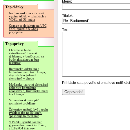
Meno:
Top články
Na Slovensku sa v tichosti
Titulok:
vypína ADSL v lokalitách s
VDSL, už 31. mája
Orange sa doťahuje na UPC
a O2, spustí 2.5 Gbps
Text:
pripojenie
Top správy
Chrome sa bude
aktualizovať dvakrát
týždenne, v budúcnosti sa
bude aktualizovať bez
reštartov
Rumunsko odstrelmi a
blokádou mení tok Dunaja,
aby udržalo jadrovú
elektráreň v chode
Prihláste sa
a povoľte si emailové notifiká
Maďarsko jadrovú elektráreň
nakoniec kompletne
neodstavilo, Rumunsko mení
tok Dunaja
Slovensko.sk má opäť
technické problémy
Železnice znižujú kvôli teplu
rýchlosť iba na 50 km/h,
spôsobuje to meškanie
V Poľsku spustili takmer
gigawatthodinové úložisko,
z LiFePO4 článkov