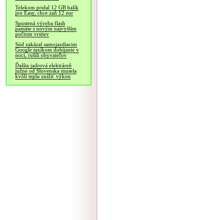
Telekom pridal 12 GB balík
pre Easy, chce zaň 12 eur
Spustená výroba flash
pamäte s novým najvyšším
počtom vrstiev
Súd zakázal samojazdiacim
Google taxíkom dobíjanie v
noci, rušili obyvateľov
Ďalšia jadrová elektráreň
južne od Slovenska musela
kvôli teplu znížiť výkon