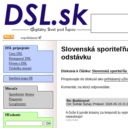
neprihlásený
Slovenská sporiteľň
DSL pripojenie
Ceny DSL
odstávku
Dostupnosť DSL
Fórum o DSL
Výsledky meraní
Diskusia k článku:
Slovenská sporiteľňa
Satelitná mapa SR
Prispievajte do diskusií ako
prihlásený užív
Komentár, na ktorý odpovedáte:
Merače
Speedmeter
Merania
Pingmeter
Re: Budúcnosť
Googlemeter
Od: Švihák Šuhaj | Pridané: 2026-05-15 21:
A čože ti junák krasny za kreposti tu v
Hľadanie
nejestvujú!
Odpovedať