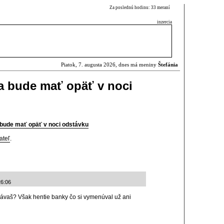
Za poslednú hodinu: 33 meraní
inzercia
Piatok, 7. augusta 2026, dnes má meniny
Štefánia
a bude mať opäť v noci
 bude mať opäť v noci odstávku
ateľ
.
26:06
yprávaš? Však hentie banky čo si vymenúval už ani