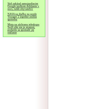
Súd zakázal samojazdiacim
Google taxíkom dobíjanie v
noci, rušili obyvateľov
NASA na diaľku na sonde
Voyager 2 úspešne znížila
spotrebu
Misia na záchranu teleskopu
Swift ešte nie je stratená,
podarilo sa spomaliť jej
otáčanie