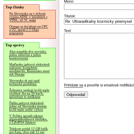
Meno:
Top články
Na Slovensku sa v tichosti
Titulok:
vypína ADSL v lokalitách s
VDSL, už 31. mája
Orange sa doťahuje na UPC
a O2, spustí 2.5 Gbps
Text:
pripojenie
Top správy
Alza nasadila dve novinky,
jednu užitočnú a jednu
kontroverznú
Maďarsko jadrovú elektráreň
nakoniec kompletne
neodstavilo, Rumunsko mení
tok Dunaja
Slovensko.sk má opäť
technické problémy
Prihláste sa
a povoľte si emailové notifiká
Železnice znižujú kvôli teplu
rýchlosť iba na 50 km/h,
spôsobuje to meškanie
Ďalšia jadrová elektráreň
južne od Slovenska musela
kvôli teplu znížiť výkon
V Poľsku spustili takmer
gigawatthodinové úložisko,
z LiFePO4 článkov
Telekom pridal 12 GB balík
pre Easy, chce zaň 12 eur