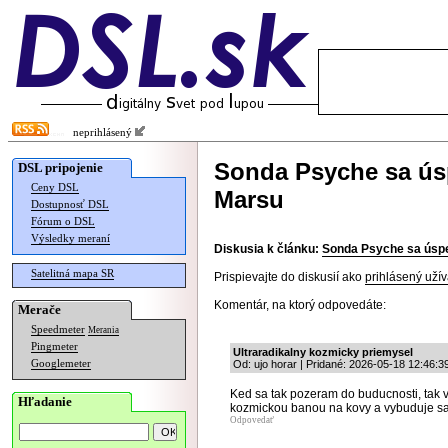
neprihlásený
Sonda Psyche sa úsp
DSL pripojenie
Ceny DSL
Marsu
Dostupnosť DSL
Fórum o DSL
Výsledky meraní
Diskusia k článku:
Sonda Psyche sa úspe
Satelitná mapa SR
Prispievajte do diskusií ako
prihlásený užív
Komentár, na ktorý odpovedáte:
Merače
Speedmeter
Merania
Pingmeter
Ultraradikalny kozmicky priemysel
Googlemeter
Od: ujo horar | Pridané: 2026-05-18 12:46:3
Ked sa tak pozeram do buducnosti, tak 
Hľadanie
kozmickou banou na kovy a vybuduje sa 
Odpovedať