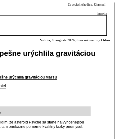
Za poslednú hodinu: 52 meraní
inzercia
Sobota, 8. augusta 2026, dnes má meniny
Oskár
ešne urýchlila gravitáciou
šne urýchlila gravitáciou Marsu
ateľ
.
9
vidim, ze asteroid Psyche sa stane najvynosnejsou
tam priekazne pomerne kvalitny tazky priemysel.