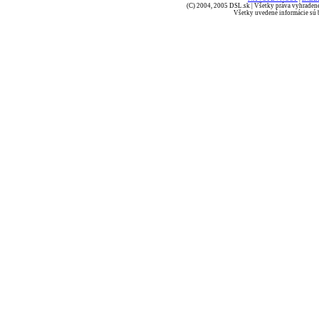
(C) 2004, 2005 DSL.sk | Všetky práva vyhradené
Všetky uvedené informácie sú b