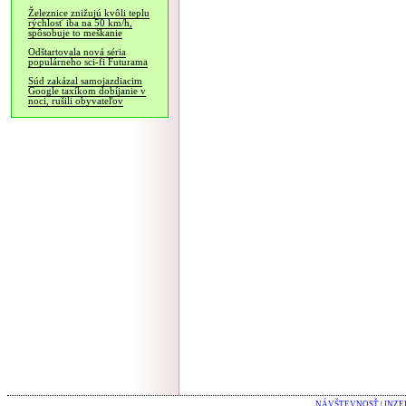
Železnice znižujú kvôli teplu
rýchlosť iba na 50 km/h,
spôsobuje to meškanie
Odštartovala nová séria
populárneho sci-fi Futurama
Súd zakázal samojazdiacim
Google taxíkom dobíjanie v
noci, rušili obyvateľov
NÁVŠTEVNOSŤ
|
INZE