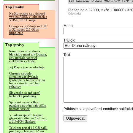
Od: Jaaasom | Pridané: 2026-05-21 17:31:3
Top články
Platieb bolo 32000, takže 1100000 / 32
Na Slovensku sa v tichosti
Odpovedať
vypína ADSL v lokalitách s
VDSL, už 31. mája
Meno:
Orange sa doťahuje na UPC
a O2, spustí 2.5 Gbps
pripojenie
Titulok:
Top správy
Rumunsko odstrelmi a
blokádou mení tok Dunaja,
Text:
aby udržalo jadrovú
elektráreň v chode
Joj Play výrazne zdražuje
Chrome sa bude
aktualizovať dvakrát
týždenne, v budúcnosti sa
bude aktualizovať bez
reštartov
Slovensko.sk má opäť
technické problémy
Spustená výroba flash
pamäte s novým najvyšším
Prihláste sa
a povoľte si emailové notifiká
počtom vrstiev
V Poľsku spustili takmer
gigawatthodinové úložisko,
z LiFePO4 článkov
Telekom pridal 12 GB balík
pre Easy, chce zaň 12 eur