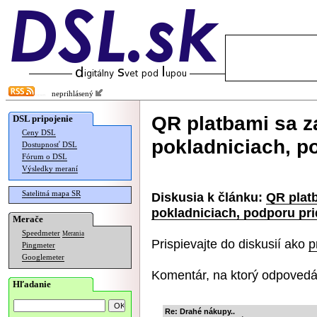
neprihlásený
QR platbami sa za
DSL pripojenie
Ceny DSL
pokladniciach, p
Dostupnosť DSL
Fórum o DSL
Výsledky meraní
Satelitná mapa SR
Diskusia k článku:
QR platb
pokladniciach, podporu pri
Merače
Speedmeter
Merania
Prispievajte do diskusií ako
p
Pingmeter
Googlemeter
Komentár, na ktorý odpovedá
Hľadanie
Re: Drahé nákupy..