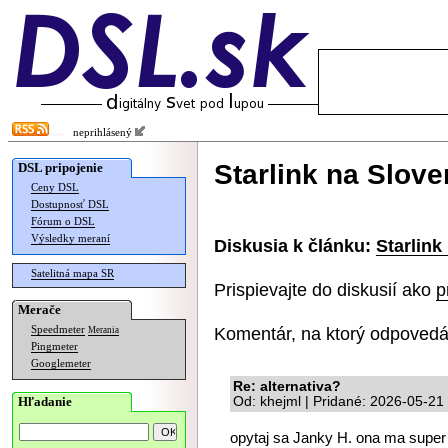
neprihlásený
Starlink na Slov
DSL pripojenie
Ceny DSL
Dostupnosť DSL
Fórum o DSL
Výsledky meraní
Diskusia k článku:
Starlink
Satelitná mapa SR
Prispievajte do diskusií ako
p
Merače
Komentár, na ktorý odpovedá
Speedmeter
Merania
Pingmeter
Googlemeter
Re: alternativa?
Hľadanie
Od: khejml | Pridané: 2026-05-21
opytaj sa Janky H. ona ma super 