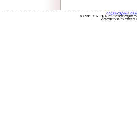
NÁVŠTEVNOSŤ
|
INZE
(C) 2004, 2005 DSL.sk | Všetky práva vyhradené
Všetky uvedené informácie sú b