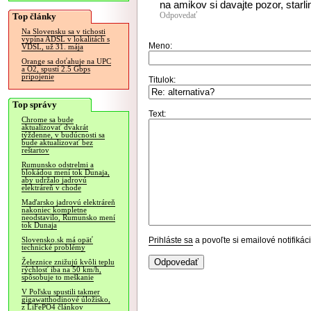
na amikov si davajte pozor, starl
Odpovedať
Top články
Na Slovensku sa v tichosti
vypína ADSL v lokalitách s
Meno:
VDSL, už 31. mája
Orange sa doťahuje na UPC
a O2, spustí 2.5 Gbps
pripojenie
Titulok:
Top správy
Text:
Chrome sa bude
aktualizovať dvakrát
týždenne, v budúcnosti sa
bude aktualizovať bez
reštartov
Rumunsko odstrelmi a
blokádou mení tok Dunaja,
aby udržalo jadrovú
elektráreň v chode
Maďarsko jadrovú elektráreň
nakoniec kompletne
neodstavilo, Rumunsko mení
tok Dunaja
Prihláste sa
a povoľte si emailové notifiká
Slovensko.sk má opäť
technické problémy
Železnice znižujú kvôli teplu
rýchlosť iba na 50 km/h,
spôsobuje to meškanie
V Poľsku spustili takmer
gigawatthodinové úložisko,
z LiFePO4 článkov