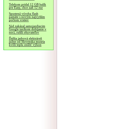
Telekom pridal 12 GB balík
pre Easy, chce zaň 12 eur
Spustená výroba flash
pamäte s novým najvyšším
počtom vrstiev
Súd zakázal samojazdiacim
Google taxíkom dobíjanie v
noci, rušili obyvateľov
Ďalšia jadrová elektráreň
južne od Slovenska musela
kvôli teplu znížiť výkon