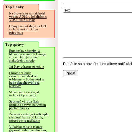
Top články
Text:
Na Slovensku sa v tichosti
vypína ADSL v lokalitách s
VDSL, už 31. mája
Orange sa doťahuje na UPC
a O2, spustí 2.5 Gbps
pripojenie
Top správy
Rumunsko odstrelmi a
blokádou mení tok Dunaja,
aby udržalo jadrovú
elektráreň v chode
Prihláste sa
a povoľte si emailové notifiká
Joj Play výrazne zdražuje
Chrome sa bude
aktualizovať dvakrát
týždenne, v budúcnosti sa
bude aktualizovať bez
reštartov
Slovensko.sk má opäť
technické problémy
Spustená výroba flash
pamäte s novým najvyšším
počtom vrstiev
Železnice znižujú kvôli teplu
rýchlosť iba na 50 km/h,
spôsobuje to meškanie
V Poľsku spustili takmer
gigawatthodinové úložisko,