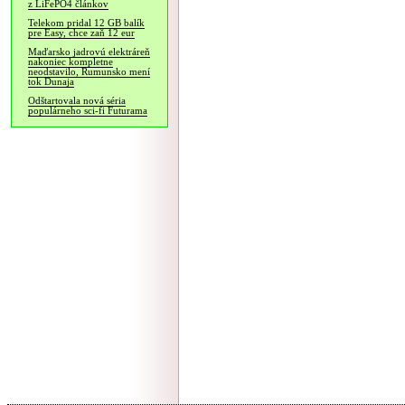
z LiFePO4 článkov
Telekom pridal 12 GB balík
pre Easy, chce zaň 12 eur
Maďarsko jadrovú elektráreň
nakoniec kompletne
neodstavilo, Rumunsko mení
tok Dunaja
Odštartovala nová séria
populárneho sci-fi Futurama