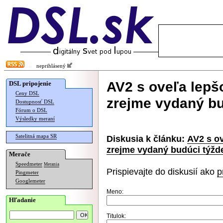
neprihlásený
AV2 s oveľa lepš
DSL pripojenie
Ceny DSL
zrejme vydaný bu
Dostupnosť DSL
Fórum o DSL
Výsledky meraní
Satelitná mapa SR
Diskusia k článku:
AV2 s o
zrejme vydaný budúci týžd
Merače
Speedmeter
Merania
Prispievajte do diskusií ako
p
Pingmeter
Googlemeter
Meno:
Hľadanie
Titulok: