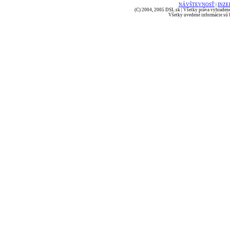
NÁVŠTEVNOSŤ
|
INZE
(C) 2004, 2005 DSL.sk | Všetky práva vyhradené
Všetky uvedené informácie sú b