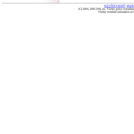
NÁVŠTEVNOSŤ
|
INZE
(C) 2004, 2005 DSL.sk | Všetky práva vyhradené
Všetky uvedené informácie sú b