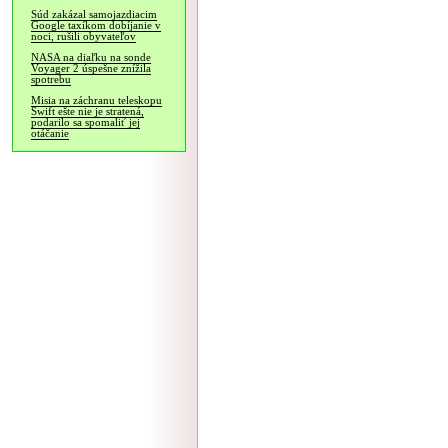
Súd zakázal samojazdiacim
Google taxíkom dobíjanie v
noci, rušili obyvateľov
NASA na diaľku na sonde
Voyager 2 úspešne znížila
spotrebu
Misia na záchranu teleskopu
Swift ešte nie je stratená,
podarilo sa spomaliť jej
otáčanie