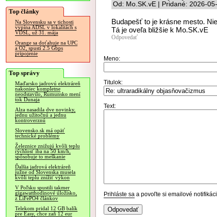
Od: Mo.SK.vE | Pridané: 2026-05
Top články
Budapešť to je krásne mesto. Nie
Na Slovensku sa v tichosti
vypína ADSL v lokalitách s
Tá je oveľa bližšie k Mo.SK.vE
VDSL, už 31. mája
Odpovedať
Orange sa doťahuje na UPC
a O2, spustí 2.5 Gbps
pripojenie
Meno:
Top správy
Titulok:
Maďarsko jadrovú elektráreň
nakoniec kompletne
neodstavilo, Rumunsko mení
tok Dunaja
Text:
Alza nasadila dve novinky,
jednu užitočnú a jednu
kontroverznú
Slovensko.sk má opäť
technické problémy
Železnice znižujú kvôli teplu
rýchlosť iba na 50 km/h,
spôsobuje to meškanie
Ďalšia jadrová elektráreň
južne od Slovenska musela
kvôli teplu znížiť výkon
V Poľsku spustili takmer
gigawatthodinové úložisko,
Prihláste sa
a povoľte si emailové notifiká
z LiFePO4 článkov
Telekom pridal 12 GB balík
pre Easy, chce zaň 12 eur