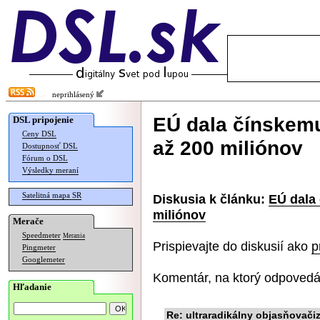
neprihlásený
EÚ dala čínskem
DSL pripojenie
Ceny DSL
až 200 miliónov
Dostupnosť DSL
Fórum o DSL
Výsledky meraní
Satelitná mapa SR
Diskusia k článku:
EÚ dala
miliónov
Merače
Speedmeter
Merania
Prispievajte do diskusií ako
p
Pingmeter
Googlemeter
Komentár, na ktorý odpovedá
Hľadanie
Re: ultraradikálny objasňovač