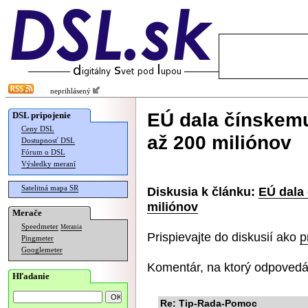
neprihlásený
EÚ dala čínskem
DSL pripojenie
Ceny DSL
až 200 miliónov
Dostupnosť DSL
Fórum o DSL
Výsledky meraní
Satelitná mapa SR
Diskusia k článku:
EÚ dala
miliónov
Merače
Speedmeter
Merania
Prispievajte do diskusií ako
p
Pingmeter
Googlemeter
Komentár, na ktorý odpovedá
Hľadanie
Re: Tip-Rada-Pomoc