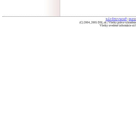
NÁVŠTEVNOSŤ
|
INZE
(C) 2004, 2005 DSL.sk | Všetky práva vyhradené
Všetky uvedené informácie sú b