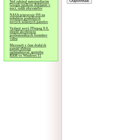
Súd zakázal samojazdiacim
Google taxíkom dobíjanie v
noci, rušili obyvateľov
NASA pripravuje ISS na
inštaláciu posledných
nových solárnych panelov
Vydaný nový FFmpeg 9.0,
zlepšil akceleráciu
profesionálnych formátov
videa
Microsoft v čase drahých
pamätí sľubuje
optimalizovať spotrebu
RAM vo Windows 11