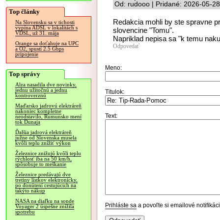
Od: rudooo | Pridané: 2026-05-28
Top články
Redakcia mohli by ste spravne pr
Na Slovensku sa v tichosti
vypína ADSL v lokalitách s
slovencine "Tomu".
VDSL, už 31. mája
Napriklad nepisa sa "k temu naku
Orange sa doťahuje na UPC
Odpovedať
a O2, spustí 2.5 Gbps
pripojenie
Meno:
Top správy
Alza nasadila dve novinky,
jednu užitočnú a jednu
Titulok:
kontroverznú
Maďarsko jadrovú elektráreň
nakoniec kompletne
Text:
neodstavilo, Rumunsko mení
tok Dunaja
Ďalšia jadrová elektráreň
južne od Slovenska musela
kvôli teplu znížiť výkon
Železnice znižujú kvôli teplu
rýchlosť iba na 50 km/h,
spôsobuje to meškanie
Železnice predávajú dve
tretiny lístkov elektronicky,
po donútení cestujúcich na
takýto nákup
NASA na diaľku na sonde
Prihláste sa
a povoľte si emailové notifiká
Voyager 2 úspešne znížila
spotrebu