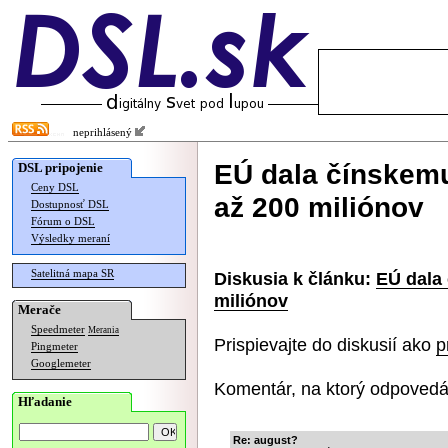
neprihlásený
EÚ dala čínskem
DSL pripojenie
Ceny DSL
až 200 miliónov
Dostupnosť DSL
Fórum o DSL
Výsledky meraní
Satelitná mapa SR
Diskusia k článku:
EÚ dala
miliónov
Merače
Speedmeter
Merania
Prispievajte do diskusií ako
p
Pingmeter
Googlemeter
Komentár, na ktorý odpovedá
Hľadanie
Re: august?