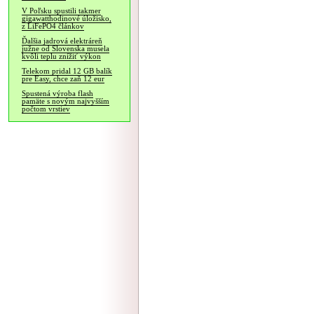
V Poľsku spustili takmer
gigawatthodinové úložisko,
z LiFePO4 článkov
Ďalšia jadrová elektráreň
južne od Slovenska musela
kvôli teplu znížiť výkon
Telekom pridal 12 GB balík
pre Easy, chce zaň 12 eur
Spustená výroba flash
pamäte s novým najvyšším
počtom vrstiev