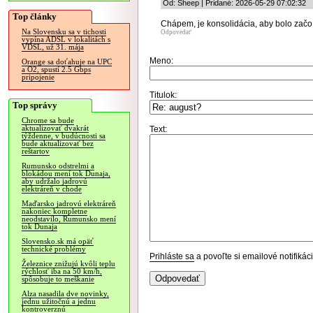
Od: Sheep | Pridané: 2026-05-29 07:02:32
Top články
Chápem, je konsolidácia, aby bolo začo s
Na Slovensku sa v tichosti
Odpovedať
vypína ADSL v lokalitách s
VDSL, už 31. mája
Meno:
Orange sa doťahuje na UPC
a O2, spustí 2.5 Gbps
pripojenie
Titulok:
Top správy
Chrome sa bude
aktualizovať dvakrát
Text:
týždenne, v budúcnosti sa
bude aktualizovať bez
reštartov
Rumunsko odstrelmi a
blokádou mení tok Dunaja,
aby udržalo jadrovú
elektráreň v chode
Maďarsko jadrovú elektráreň
nakoniec kompletne
neodstavilo, Rumunsko mení
tok Dunaja
Slovensko.sk má opäť
technické problémy
Prihláste sa
a povoľte si emailové notifiká
Železnice znižujú kvôli teplu
rýchlosť iba na 50 km/h,
spôsobuje to meškanie
Alza nasadila dve novinky,
jednu užitočnú a jednu
kontroverznú