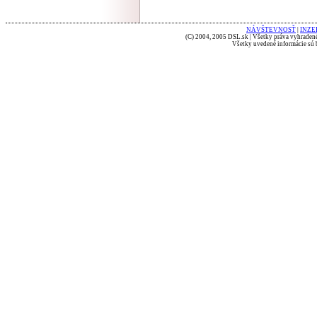
NÁVŠTEVNOSŤ
|
INZE
(C) 2004, 2005 DSL.sk | Všetky práva vyhradené
Všetky uvedené informácie sú b