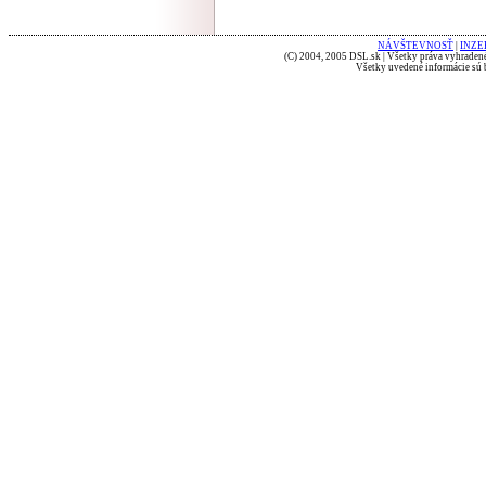
NÁVŠTEVNOSŤ
|
INZE
(C) 2004, 2005 DSL.sk | Všetky práva vyhradené
Všetky uvedené informácie sú b