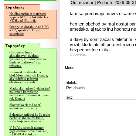
Od: nezmar | Pridané: 2026-05-3
Top články
tam sa predavaju praveze same 
Na Slovensku sa v tichosti
vypína ADSL v lokalitách s
VDSL, už 31. mája
hen ten obchod by mal dostat ban
Orange sa doťahuje na UPC
smetisko, aj tak to inu hodnotu 
a O2, spustí 2.5 Gbps
pripojenie
a dalej by som zacal s telefonm
vozit, klude ale 50 percent rovno 
Top správy
bezpecnostne rizika.
Chrome sa bude
Odpovedať
aktualizovať dvakrát
týždenne, v budúcnosti sa
bude aktualizovať bez
reštartov
Meno:
Rumunsko odstrelmi a
blokádou mení tok Dunaja,
aby udržalo jadrovú
elektráreň v chode
Titulok:
Maďarsko jadrovú elektráreň
nakoniec kompletne
neodstavilo, Rumunsko mení
Text:
tok Dunaja
Slovensko.sk má opäť
technické problémy
Železnice znižujú kvôli teplu
rýchlosť iba na 50 km/h,
spôsobuje to meškanie
V Poľsku spustili takmer
gigawatthodinové úložisko,
z LiFePO4 článkov