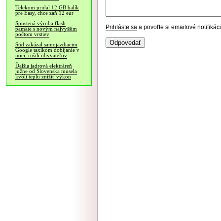
Telekom pridal 12 GB balík
pre Easy, chce zaň 12 eur
Spustená výroba flash
Prihláste sa
a povoľte si emailové notifiká
pamäte s novým najvyšším
počtom vrstiev
Súd zakázal samojazdiacim
Google taxíkom dobíjanie v
noci, rušili obyvateľov
Ďalšia jadrová elektráreň
južne od Slovenska musela
kvôli teplu znížiť výkon