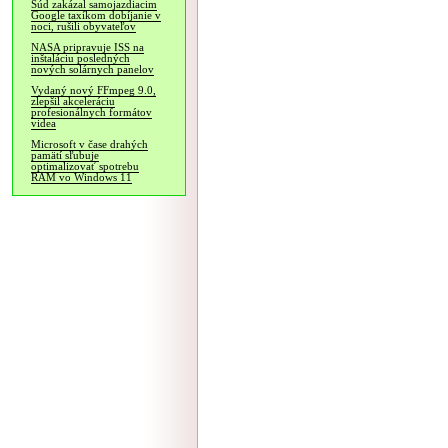
Súd zakázal samojazdiacim
Google taxíkom dobíjanie v
noci, rušili obyvateľov
NASA pripravuje ISS na
inštaláciu posledných
nových solárnych panelov
Vydaný nový FFmpeg 9.0,
zlepšil akceleráciu
profesionálnych formátov
videa
Microsoft v čase drahých
pamätí sľubuje
optimalizovať spotrebu
RAM vo Windows 11