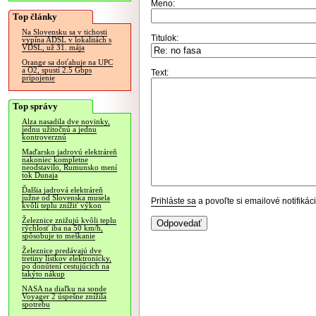
Meno:
Top články
Na Slovensku sa v tichosti
Titulok:
vypína ADSL v lokalitách s
VDSL, už 31. mája
Orange sa doťahuje na UPC
a O2, spustí 2.5 Gbps
Text:
pripojenie
Top správy
Alza nasadila dve novinky,
jednu užitočnú a jednu
kontroverznú
Maďarsko jadrovú elektráreň
nakoniec kompletne
neodstavilo, Rumunsko mení
tok Dunaja
Ďalšia jadrová elektráreň
južne od Slovenska musela
Prihláste sa
a povoľte si emailové notifiká
kvôli teplu znížiť výkon
Železnice znižujú kvôli teplu
rýchlosť iba na 50 km/h,
spôsobuje to meškanie
Železnice predávajú dve
tretiny lístkov elektronicky,
po donútení cestujúcich na
takýto nákup
NASA na diaľku na sonde
Voyager 2 úspešne znížila
spotrebu