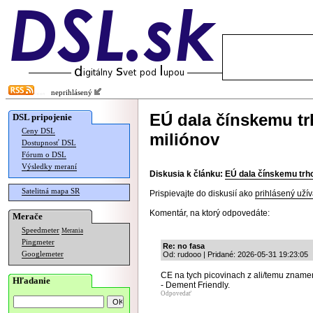
neprihlásený
EÚ dala čínskemu t
DSL pripojenie
Ceny DSL
miliónov
Dostupnosť DSL
Fórum o DSL
Výsledky meraní
Diskusia k článku:
EÚ dala čínskemu trh
Satelitná mapa SR
Prispievajte do diskusií ako
prihlásený užív
Komentár, na ktorý odpovedáte:
Merače
Speedmeter
Merania
Pingmeter
Re: no fasa
Googlemeter
Od: rudooo | Pridané: 2026-05-31 19:23:05
CE na tych picovinach z ali/temu znamen
Hľadanie
- Dement Friendly.
Odpovedať