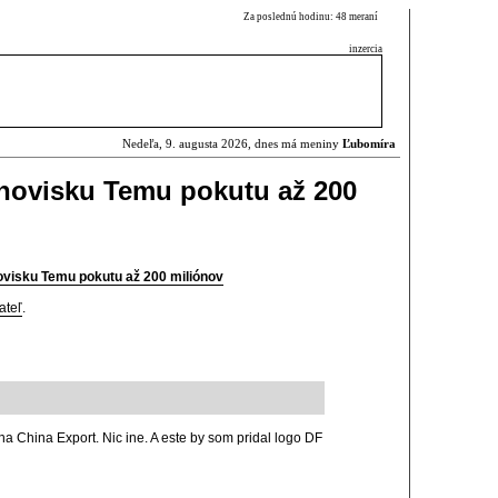
Za poslednú hodinu: 48 meraní
inzercia
Nedeľa, 9. augusta 2026, dnes má meniny
Ľubomíra
rhovisku Temu pokutu až 200
ovisku Temu pokutu až 200 miliónov
ateľ
.
a China Export. Nic ine. A este by som pridal logo DF