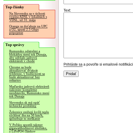
Top články
Text:
Na Slovensku sa v tichosti
vypína ADSL v lokalitách s
VDSL, už 31. mája
Orange sa doťahuje na UPC
a O2, spustí 2.5 Gbps
pripojenie
Top správy
Rumunsko odstrelmi a
blokádou mení tok Dunaja,
aby udržalo jadrovú
elektráreň v chode
Prihláste sa
a povoľte si emailové notifiká
Chrome sa bude
aktualizovať dvakrát
týždenne, v budúcnosti sa
bude aktualizovať bez
reštartov
Maďarsko jadrovú elektráreň
nakoniec kompletne
neodstavilo, Rumunsko mení
tok Dunaja
Slovensko.sk má opäť
technické problémy
Železnice znižujú kvôli teplu
rýchlosť iba na 50 km/h,
spôsobuje to meškanie
V Poľsku spustili takmer
gigawatthodinové úložisko,
z LiFePO4 článkov