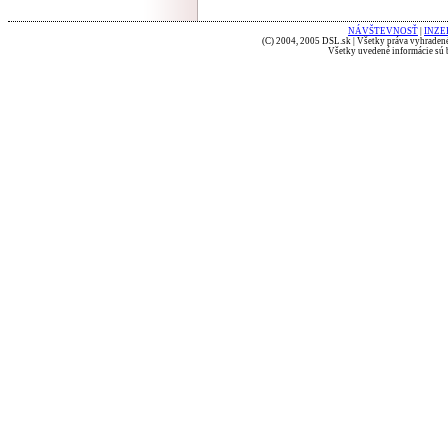
NÁVŠTEVNOSŤ
|
INZE
(C) 2004, 2005 DSL.sk | Všetky práva vyhradené
Všetky uvedené informácie sú b