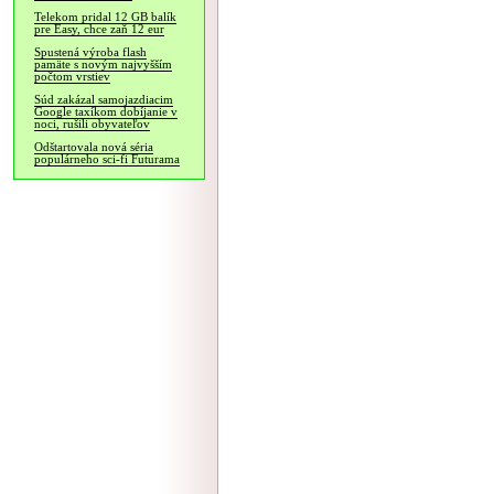
Telekom pridal 12 GB balík
pre Easy, chce zaň 12 eur
Spustená výroba flash
pamäte s novým najvyšším
počtom vrstiev
Súd zakázal samojazdiacim
Google taxíkom dobíjanie v
noci, rušili obyvateľov
Odštartovala nová séria
populárneho sci-fi Futurama