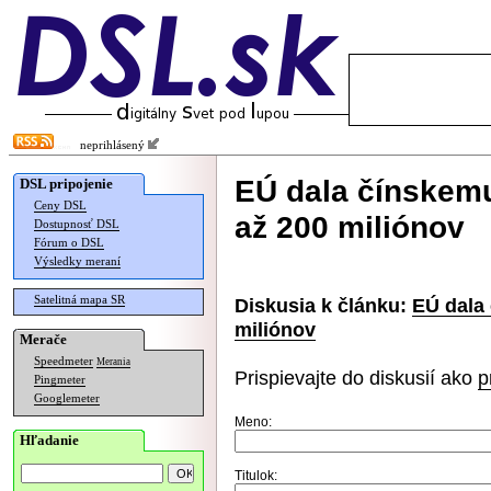
neprihlásený
EÚ dala čínskem
DSL pripojenie
Ceny DSL
až 200 miliónov
Dostupnosť DSL
Fórum o DSL
Výsledky meraní
Satelitná mapa SR
Diskusia k článku:
EÚ dala
miliónov
Merače
Speedmeter
Merania
Prispievajte do diskusií ako
p
Pingmeter
Googlemeter
Meno:
Hľadanie
Titulok: