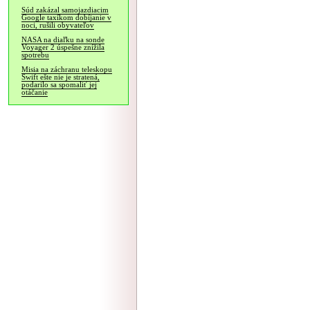
Súd zakázal samojazdiacim
Google taxíkom dobíjanie v
noci, rušili obyvateľov
NASA na diaľku na sonde
Voyager 2 úspešne znížila
spotrebu
Misia na záchranu teleskopu
Swift ešte nie je stratená,
podarilo sa spomaliť jej
otáčanie