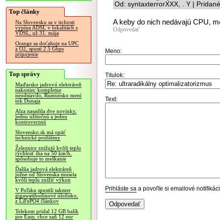
Od: syntaxterrorXXX, . Y | Pridan
Top články
A keby do nich nedávajú CPU, mo
Na Slovensku sa v tichosti
vypína ADSL v lokalitách s
Odpovedať
VDSL, už 31. mája
Orange sa doťahuje na UPC
a O2, spustí 2.5 Gbps
Meno:
pripojenie
Top správy
Titulok:
Maďarsko jadrovú elektráreň
nakoniec kompletne
neodstavilo, Rumunsko mení
Text:
tok Dunaja
Alza nasadila dve novinky,
jednu užitočnú a jednu
kontroverznú
Slovensko.sk má opäť
technické problémy
Železnice znižujú kvôli teplu
rýchlosť iba na 50 km/h,
spôsobuje to meškanie
Ďalšia jadrová elektráreň
južne od Slovenska musela
kvôli teplu znížiť výkon
Prihláste sa
a povoľte si emailové notifiká
V Poľsku spustili takmer
gigawatthodinové úložisko,
z LiFePO4 článkov
Telekom pridal 12 GB balík
pre Easy, chce zaň 12 eur