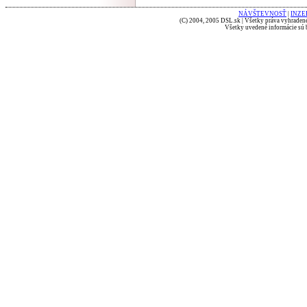
NÁVŠTEVNOSŤ
|
INZE
(C) 2004, 2005 DSL.sk | Všetky práva vyhradené
Všetky uvedené informácie sú b