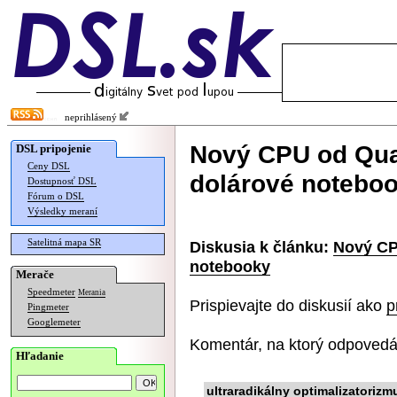
neprihlásený
Nový CPU od Qu
DSL pripojenie
Ceny DSL
dolárové notebo
Dostupnosť DSL
Fórum o DSL
Výsledky meraní
Satelitná mapa SR
Diskusia k článku:
Nový CP
notebooky
Merače
Speedmeter
Merania
Prispievajte do diskusií ako
p
Pingmeter
Googlemeter
Komentár, na ktorý odpovedá
Hľadanie
ultraradikálny optimalizatorizm