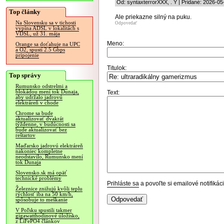
Od: syntaxterrorXXX, . Y | Pridané: 2026-05
Top články
Ale priekazne silný na puku.
Na Slovensku sa v tichosti
Odpovedať
vypína ADSL v lokalitách s
VDSL, už 31. mája
Meno:
Orange sa doťahuje na UPC
a O2, spustí 2.5 Gbps
pripojenie
Titulok:
Top správy
Rumunsko odstrelmi a
blokádou mení tok Dunaja,
Text:
aby udržalo jadrovú
elektráreň v chode
Chrome sa bude
aktualizovať dvakrát
týždenne, v budúcnosti sa
bude aktualizovať bez
reštartov
Maďarsko jadrovú elektráreň
nakoniec kompletne
neodstavilo, Rumunsko mení
tok Dunaja
Slovensko.sk má opäť
technické problémy
Prihláste sa
a povoľte si emailové notifiká
Železnice znižujú kvôli teplu
rýchlosť iba na 50 km/h,
spôsobuje to meškanie
V Poľsku spustili takmer
gigawatthodinové úložisko,
z LiFePO4 článkov