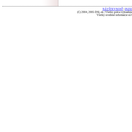
NÁVŠTEVNOSŤ
|
INZE
(C) 2004, 2005 DSL.sk | Všetky práva vyhradené
Všetky uvedené informácie sú b