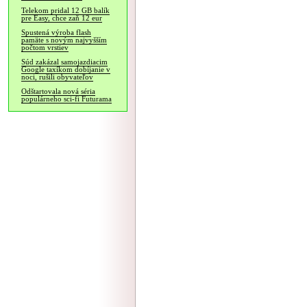
Telekom pridal 12 GB balík
pre Easy, chce zaň 12 eur
Spustená výroba flash
pamäte s novým najvyšším
počtom vrstiev
Súd zakázal samojazdiacim
Google taxíkom dobíjanie v
noci, rušili obyvateľov
Odštartovala nová séria
populárneho sci-fi Futurama