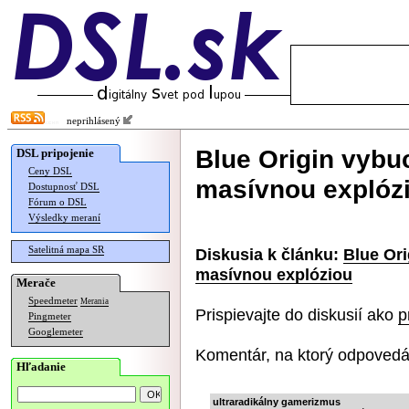
neprihlásený
Blue Origin vybu
DSL pripojenie
Ceny DSL
masívnou explóz
Dostupnosť DSL
Fórum o DSL
Výsledky meraní
Satelitná mapa SR
Diskusia k článku:
Blue Ori
masívnou explóziou
Merače
Speedmeter
Merania
Prispievajte do diskusií ako
p
Pingmeter
Googlemeter
Komentár, na ktorý odpovedá
Hľadanie
ultraradikálny gamerizmus