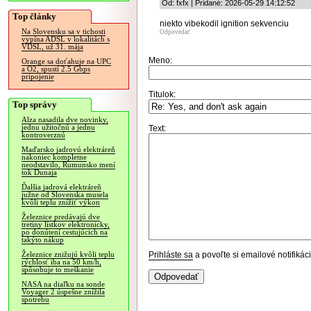
Od: fxfx | Pridané: 2026-05-29 14:12:52
Top články
niekto vibekodil ignition sekvenciu
Na Slovensku sa v tichosti
Odpovedať
vypína ADSL v lokalitách s
VDSL, už 31. mája
Meno:
Orange sa doťahuje na UPC
a O2, spustí 2.5 Gbps
pripojenie
Titulok:
Top správy
Alza nasadila dve novinky,
jednu užitočnú a jednu
Text:
kontroverznú
Maďarsko jadrovú elektráreň
nakoniec kompletne
neodstavilo, Rumunsko mení
tok Dunaja
Ďalšia jadrová elektráreň
južne od Slovenska musela
kvôli teplu znížiť výkon
Železnice predávajú dve
tretiny lístkov elektronicky,
po donútení cestujúcich na
takýto nákup
Prihláste sa
a povoľte si emailové notifiká
Železnice znižujú kvôli teplu
rýchlosť iba na 50 km/h,
spôsobuje to meškanie
NASA na diaľku na sonde
Voyager 2 úspešne znížila
spotrebu