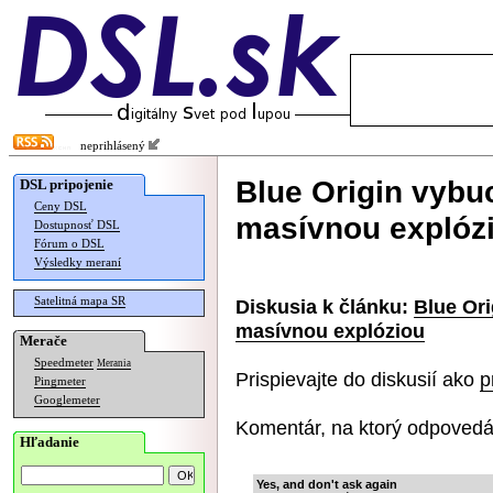
neprihlásený
Blue Origin vybu
DSL pripojenie
Ceny DSL
masívnou explóz
Dostupnosť DSL
Fórum o DSL
Výsledky meraní
Satelitná mapa SR
Diskusia k článku:
Blue Ori
masívnou explóziou
Merače
Speedmeter
Merania
Prispievajte do diskusií ako
p
Pingmeter
Googlemeter
Komentár, na ktorý odpovedá
Hľadanie
Yes, and don't ask again