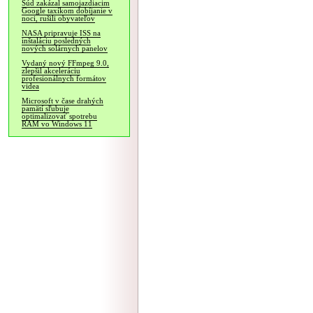
Súd zakázal samojazdiacim
Google taxíkom dobíjanie v
noci, rušili obyvateľov
NASA pripravuje ISS na
inštaláciu posledných
nových solárnych panelov
Vydaný nový FFmpeg 9.0,
zlepšil akceleráciu
profesionálnych formátov
videa
Microsoft v čase drahých
pamätí sľubuje
optimalizovať spotrebu
RAM vo Windows 11