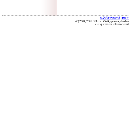
NÁVŠTEVNOSŤ
|
INZE
(C) 2004, 2005 DSL.sk | Všetky práva vyhradené
Všetky uvedené informácie sú b